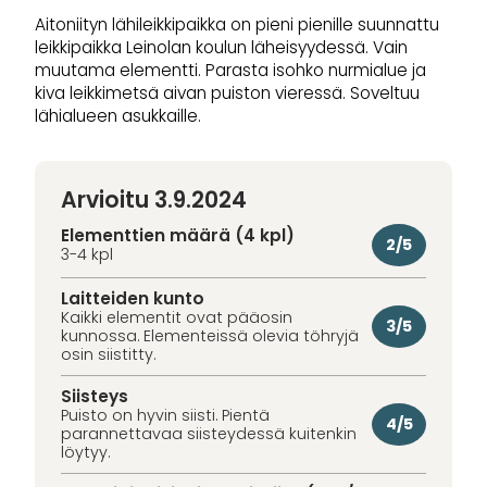
Aitoniityn lähileikkipaikka on pieni pienille suunnattu
leikkipaikka Leinolan koulun läheisyydessä. Vain
muutama elementti. Parasta isohko nurmialue ja
kiva leikkimetsä aivan puiston vieressä. Soveltuu
lähialueen asukkaille.
Arvioitu 3.9.2024
Elementtien määrä (4 kpl)
2/5
3-4 kpl
Laitteiden kunto
Kaikki elementit ovat pääosin
3/5
kunnossa. Elementeissä olevia töhryjä
osin siistitty.
Siisteys
Puisto on hyvin siisti. Pientä
4/5
parannettavaa siisteydessä kuitenkin
löytyy.