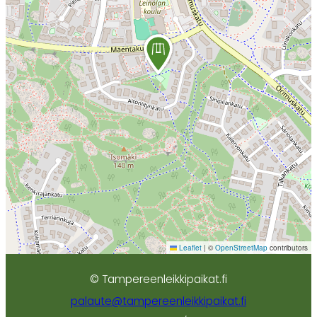
Leaflet
|
©
OpenStreetMap
contributors
© Tampereenleikkipaikat.fi
palaute@tampereenleikkipaikat.fi