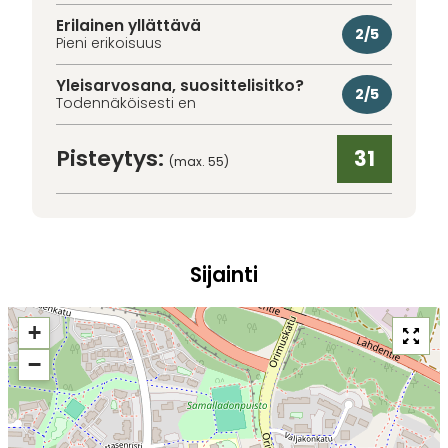
Erilainen yllättävä
2/5
Pieni erikoisuus
Yleisarvosana, suosittelisitko?
2/5
Todennäköisesti en
Pisteytys:
31
(max. 55)
Sijainti
+
−