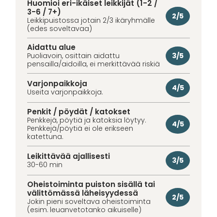
Huomioi eri-ikäiset leikkijät (1-2 /
3-6 / 7+)
2/5
Leikkipuistossa jotain 2/3 ikäryhmälle
(edes soveltavaa)
Aidattu alue
3/5
Puoliavoin, osittain aidattu
pensailla/aidoilla, ei merkittävää riskiä
Varjonpaikkoja
4/5
Useita varjonpaikkoja.
Penkit / pöydät / katokset
Penkkejä, pöytiä ja katoksia löytyy.
4/5
Penkkejä/pöytiä ei ole erikseen
katettuna.
Leikittävää ajallisesti
3/5
30-60 min
Oheistoiminta puiston sisällä tai
välittömässä läheisyydessä
2/5
Jokin pieni soveltava oheistoiminta
(esim. leuanvetotanko aikuiselle)