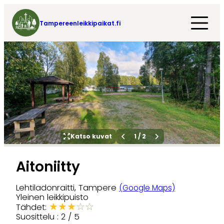
Tampereenleikkipaikat.fi
Katso kuvat
1
/
2
Aitoniitty
Lehtiladonraitti, Tampere
(Google Maps)
Yleinen leikkipuisto
★
★
★
☆
☆
Tähdet:
Suosittelu : 2 / 5