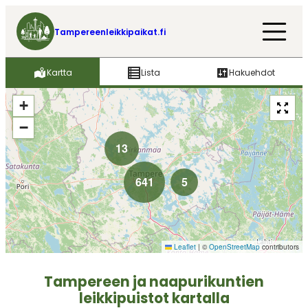
Tampereenleikkipaikat.fi
Kartta
Lista
Hakuehdot
+
−
13
641
5
Leaflet
|
©
OpenStreetMap
contributors
Tampereen ja naapurikuntien
leikkipuistot kartalla