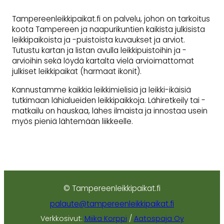
Tampereenleikkipaikat.fi on palvelu, johon on tarkoitus
koota Tampereen ja naapurikuntien kaikista julkisista
leikkipaikoista ja -puistoista kuvaukset ja arviot.
Tutustu kartan ja listan avulla leikkipuistoihin ja -
arvioihin sekä löydä kartalta vielä arvioimattomat
julkiset leikkipaikat (harmaat ikonit).
Kannustamme kaikkia leikkimielisiä ja leikki-ikäisiä
tutkimaan lähialueiden leikkipaikkoja. Lähiretkeily tai -
matkailu on hauskaa, lähes ilmaista ja innostaa usein
myös pieniä lähtemään liikkeelle.
© Tampereenleikkipaikat.fi
palaute@tampereenleikkipaikat.fi
Verkkosivut:
Miika Korppi
/
Aatospaja Oy