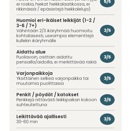
5/5
ei roskia, hiekat hiekkalaatikossa, ei
rikkinäisiä / epäsiistejä hiekkaleluja)
Huomioi eri-ikäiset leikkijät (1-2 /
3-6 / 7+)
3/5
Vähintään 2/3 ikäryhmää huomioitu
kohtalaisesti, useampia elementtejä
kullekin ikäryhmälle
Aidattu alue
3/5
Puoliavoin, osittain aidattu
pensailla/aidoilla, ei merkittävää riskiä
Varjonpaikkoja
3/5
Yksittäinen selkeä varjonpaikka tai
muutamia puolittaisia
Penkit / pöydät / katokset
3/5
Penkkejä riittävästi leikkipaikan kokoon
suhteutettuna
Leikittävää ajallisesti
3/5
30-60 min