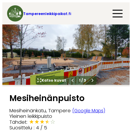
Tampereenleikkipaikat.fi
Katso kuvat
1
/
3
Mesiheinänpuisto
Mesiheinänkatu, Tampere
(Google Maps)
Yleinen leikkipuisto
★
★
★
★
☆
Tähdet:
Suosittelu : 4 / 5