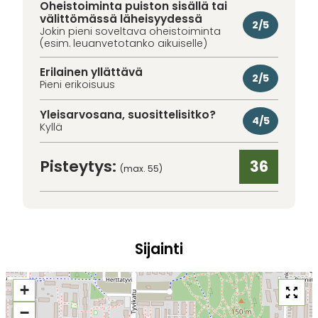
Oheistoiminta puiston sisällä tai
välittömässä läheisyydessä
2/5
Jokin pieni soveltava oheistoiminta
(esim. leuanvetotanko aikuiselle)
Erilainen yllättävä
2/5
Pieni erikoisuus
Yleisarvosana, suosittelisitko?
4/5
Kyllä
Pisteytys:
36
(max. 55)
Sijainti
+
−