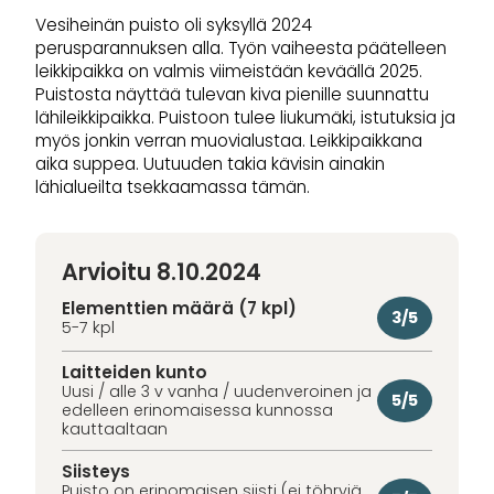
Vesiheinän puisto oli syksyllä 2024
perusparannuksen alla. Työn vaiheesta päätelleen
leikkipaikka on valmis viimeistään keväällä 2025.
Puistosta näyttää tulevan kiva pienille suunnattu
lähileikkipaikka. Puistoon tulee liukumäki, istutuksia ja
myös jonkin verran muovialustaa. Leikkipaikkana
aika suppea. Uutuuden takia kävisin ainakin
lähialueilta tsekkaamassa tämän.
Arvioitu 8.10.2024
Elementtien määrä (7 kpl)
3/5
5-7 kpl
Laitteiden kunto
Uusi / alle 3 v vanha / uudenveroinen ja
5/5
edelleen erinomaisessa kunnossa
kauttaaltaan
Siisteys
Puisto on erinomaisen siisti (ei töhryjä,