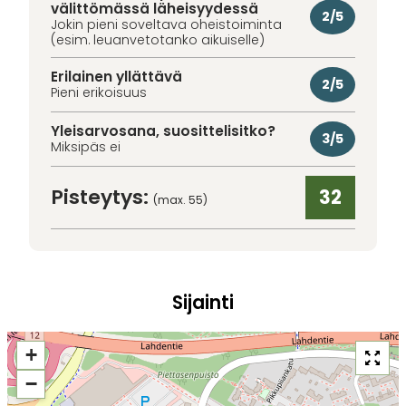
välittömässä läheisyydessä
2/5
Jokin pieni soveltava oheistoiminta
(esim. leuanvetotanko aikuiselle)
Erilainen yllättävä
2/5
Pieni erikoisuus
Yleisarvosana, suosittelisitko?
3/5
Miksipäs ei
Pisteytys:
32
(max. 55)
Sijainti
+
−