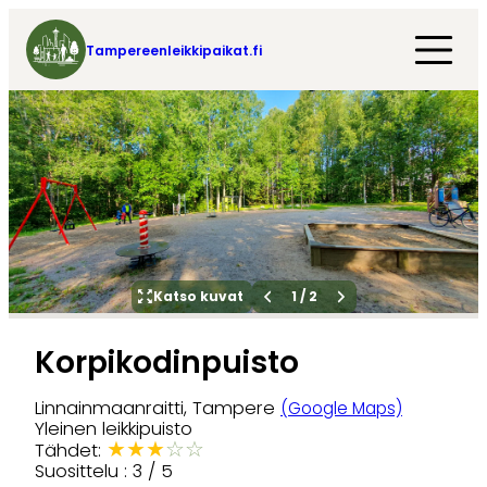
Tampereenleikkipaikat.fi
Katso kuvat
1
/
2
Korpikodinpuisto
Linnainmaanraitti, Tampere
(Google Maps)
Yleinen leikkipuisto
★
★
★
☆
☆
Tähdet:
Suosittelu : 3 / 5