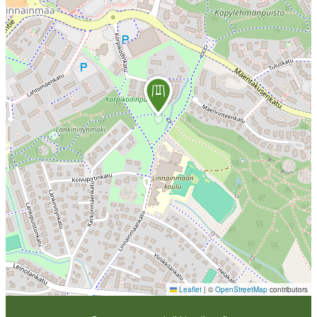
Leaflet
|
©
OpenStreetMap
contributors