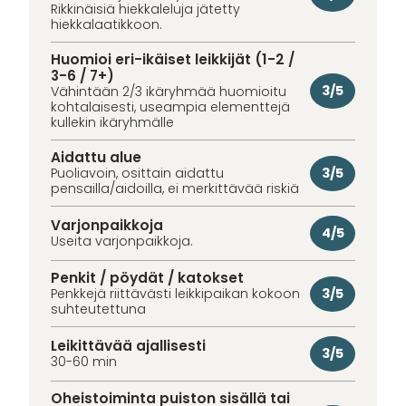
Rikkinäisiä hiekkaleluja jätetty
hiekkalaatikkoon.
Huomioi eri-ikäiset leikkijät (1-2 /
3-6 / 7+)
3/5
Vähintään 2/3 ikäryhmää huomioitu
kohtalaisesti, useampia elementtejä
kullekin ikäryhmälle
Aidattu alue
3/5
Puoliavoin, osittain aidattu
pensailla/aidoilla, ei merkittävää riskiä
Varjonpaikkoja
4/5
Useita varjonpaikkoja.
Penkit / pöydät / katokset
3/5
Penkkejä riittävästi leikkipaikan kokoon
suhteutettuna
Leikittävää ajallisesti
3/5
30-60 min
Oheistoiminta puiston sisällä tai