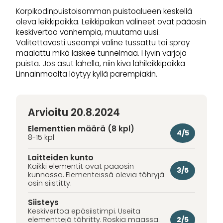
Korpikodinpuistoisomman puistoalueen keskellä
oleva leikkipaikka. Leikkipaikan välineet ovat pääosin
keskivertoa vanhempia, muutama uusi.
Valitettavasti useampi väline tussattu tai spray
maalattu mikä laskee tunnelmaa. Hyvin varjoja
puista. Jos asut lähellä, niin kiva lähileikkipaikka
Linnainmaalta löytyy kyllä parempiakin.
Arvioitu 20.8.2024
Elementtien määrä (8 kpl)
4/5
8-15 kpl
Laitteiden kunto
Kaikki elementit ovat pääosin
3/5
kunnossa. Elementeissä olevia töhryjä
osin siistitty.
Siisteys
Keskivertoa epäsiistimpi. Useita
2/5
elementtejä töhritty. Roskia maassa.