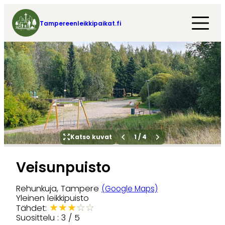
Tampereenleikkipaikat.fi
Katso kuvat
1
/
4
Veisunpuisto
Rehunkuja, Tampere
(Google Maps)
Yleinen leikkipuisto
★
★
★
☆
☆
Tähdet:
Suosittelu : 3 / 5