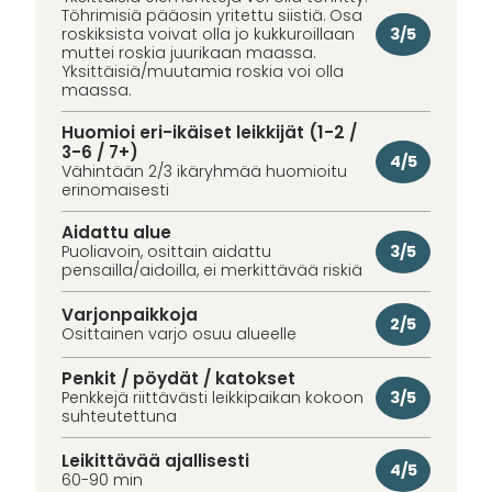
Töhrimisiä pääosin yritettu siistiä. Osa
3/5
roskiksista voivat olla jo kukkuroillaan
muttei roskia juurikaan maassa.
Yksittäisiä/muutamia roskia voi olla
maassa.
Huomioi eri-ikäiset leikkijät (1-2 /
3-6 / 7+)
4/5
Vähintään 2/3 ikäryhmää huomioitu
erinomaisesti
Aidattu alue
3/5
Puoliavoin, osittain aidattu
pensailla/aidoilla, ei merkittävää riskiä
Varjonpaikkoja
2/5
Osittainen varjo osuu alueelle
Penkit / pöydät / katokset
3/5
Penkkejä riittävästi leikkipaikan kokoon
suhteutettuna
Leikittävää ajallisesti
4/5
60-90 min