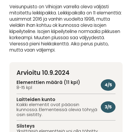
Veisunpuisto on Vihiojan varrella oleva väljästi
mitoitettu leikkipaikka. Leikkipaikalla on 11 elementtiä:
uusimmat 2016 ja vanhin vuodelta 1998, mutta
vieläkin ihan kohtuu ok kunnossa oleva isojen
kiipeilyteline. Isojen kiipeilyteline normaalia pikkusen
korkeampi. Muuten plussaa saa väljyydestä.
Vieressä pieni hiekkakenttä. Aika perus puisto,
mutta vaan väljempi.
Arvioitu 10.9.2024
Elementtien määrä (11 kpl)
4/5
8-15 kpl
Laitteiden kunto
Kaikki elementit ovat pääosin
3/5
kunnossa. Elementeissä olevia töhryjä
osin siistitty.
Siisteys
Yksittäisiä elementtejä voi olla töhritty.