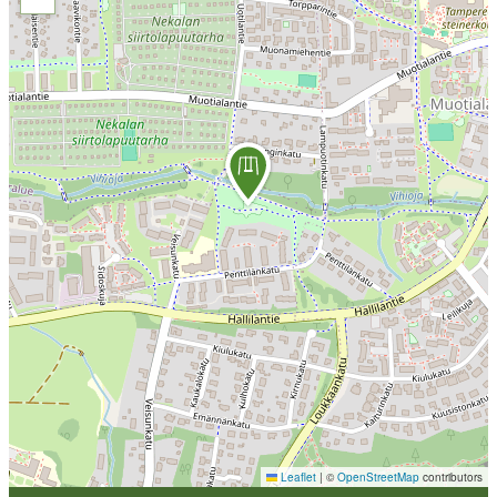
Leaflet
|
©
OpenStreetMap
contributors