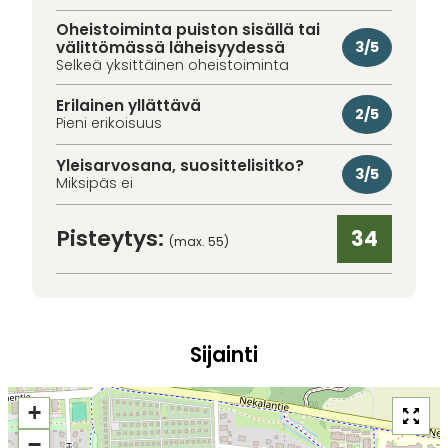
Oheistoiminta puiston sisällä tai
välittömässä läheisyydessä
3/5
Selkeä yksittäinen oheistoiminta
Erilainen yllättävä
2/5
Pieni erikoisuus
Yleisarvosana, suosittelisitko?
3/5
Miksipäs ei
Pisteytys:
34
(max. 55)
Sijainti
+
−