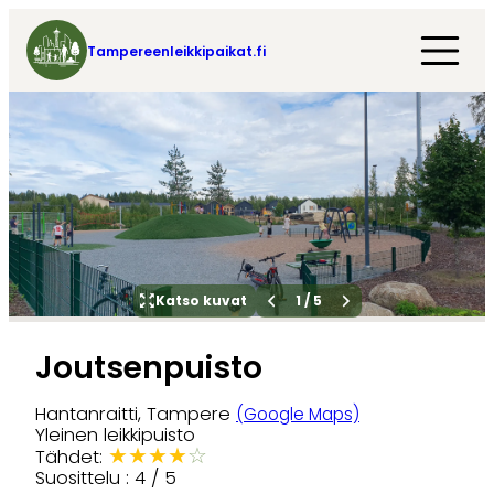
Tampereenleikkipaikat.fi
Katso kuvat
1
/
5
Joutsenpuisto
Hantanraitti, Tampere
(Google Maps)
Yleinen leikkipuisto
★
★
★
★
☆
Tähdet:
Suosittelu : 4 / 5