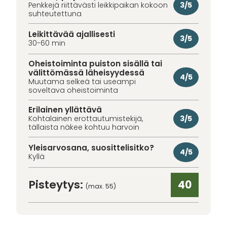
3/5
Penkkejä riittävästi leikkipaikan kokoon
suhteutettuna
Leikittävää ajallisesti
3/5
30-60 min
Oheistoiminta puiston sisällä tai
välittömässä läheisyydessä
4/5
Muutama selkeä tai useampi
soveltava oheistoiminta
Erilainen yllättävä
3/5
Kohtalainen erottautumistekijä,
tällaista näkee kohtuu harvoin
Yleisarvosana, suosittelisitko?
4/5
Kyllä
Pisteytys:
40
(max. 55)