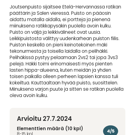
Joutsenpuisto sijaitsee Etelä-Hervannassa ratikan
päättärin ja Salen vieressä. Puisto on pääosin
aidattu matalla aidalla, ei portteja ja pienenä
miinuksena ratikkapysäkin puolella avoin kulku.
Puisto on väljä ja leikkivälineet ovat uusia.
Leikkipuistosta välittyy uudenkarhean puiston fiilis.
Puiston keskellä on pieni keinotekoinen mäki
tekonurmesta ja toisella laidalla on pelihäkki.
Pelihäkissä pystyy pelaamaan 2vs2 tai jopa 3vs3
pelejä. Häkki toimi erinomaisesti myös pienten
lasten hippa-alueena, kuten meidän ja yhden
toisen paikalla olleen perheen lapsien kanssa tuli
kokeiltua. Kauttaaltaan hyvää puisto, suosittelen.
Miinuksena varjon puute ja sitten se ratikan puolella
oleva avoin kulku.
Arvioitu 27.7.2024
Elementtien määrä (10 kpl)
4/5
8-15 kpl