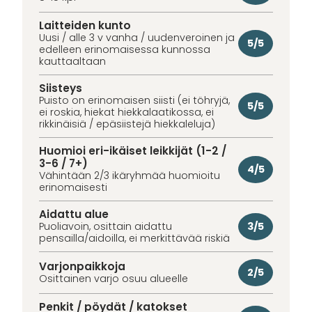
Laitteiden kunto
Uusi / alle 3 v vanha / uudenveroinen ja
5/5
edelleen erinomaisessa kunnossa
kauttaaltaan
Siisteys
Puisto on erinomaisen siisti (ei töhryjä,
5/5
ei roskia, hiekat hiekkalaatikossa, ei
rikkinäisiä / epäsiistejä hiekkaleluja)
Huomioi eri-ikäiset leikkijät (1-2 /
3-6 / 7+)
4/5
Vähintään 2/3 ikäryhmää huomioitu
erinomaisesti
Aidattu alue
3/5
Puoliavoin, osittain aidattu
pensailla/aidoilla, ei merkittävää riskiä
Varjonpaikkoja
2/5
Osittainen varjo osuu alueelle
Penkit / pöydät / katokset