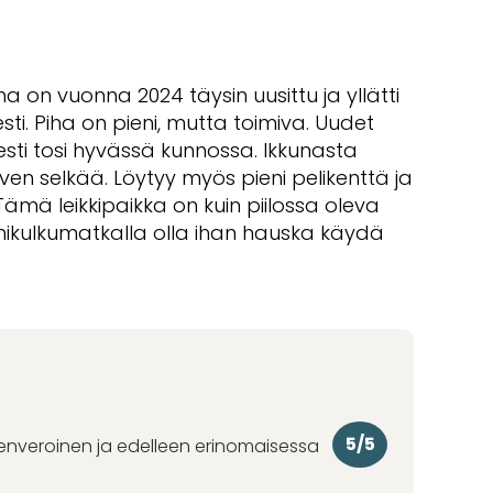
a on vuonna 2024 täysin uusittu ja yllätti
sesti. Piha on pieni, mutta toimiva. Uudet
sesti tosi hyvässä kunnossa. Ikkunasta
en selkää. Löytyy myös pieni pelikenttä ja
 Tämä leikkipaikka on kuin piilossa oleva
ohikulkumatkalla olla ihan hauska käydä
5/5
denveroinen ja edelleen erinomaisessa