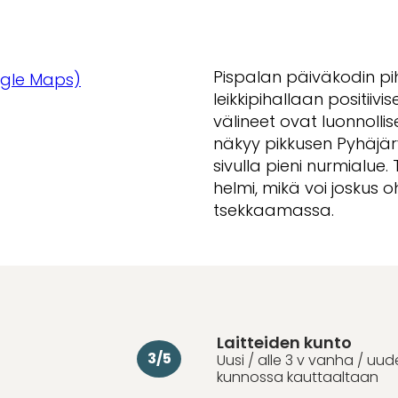
i
Pispalan päiväkodin pih
gle Maps)
leikkipihallaan positiivi
välineet ovat luonnolli
näkyy pikkusen Pyhäjärv
sivulla pieni nurmialue.
helmi, mikä voi joskus 
tsekkaamassa.
Laitteiden kunto
3/5
Uusi / alle 3 v vanha / uu
kunnossa kauttaaltaan