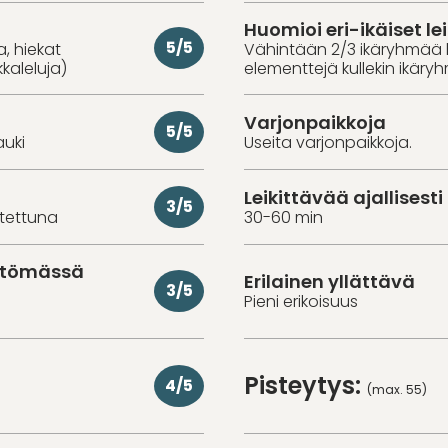
Huomioi eri-ikäiset lei
5/5
a, hiekat
Vähintään 2/3 ikäryhmää 
kkaleluja)
elementtejä kullekin ikäry
Varjonpaikkoja
5/5
auki
Useita varjonpaikkoja.
Leikittävää ajallisesti
3/5
utettuna
30-60 min
ittömässä
Erilainen yllättävä
3/5
Pieni erikoisuus
Pisteytys:
4/5
(max. 55)