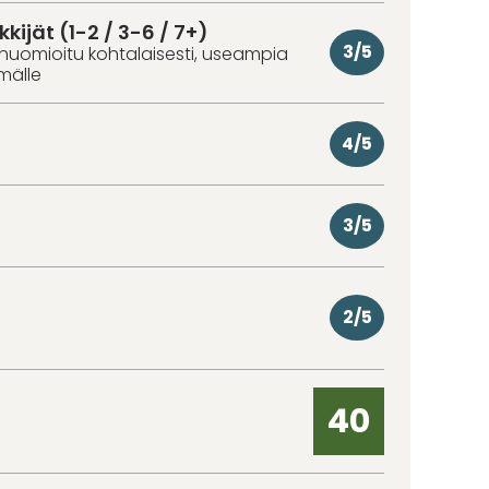
kkijät (1-2 / 3-6 / 7+)
3/5
huomioitu kohtalaisesti, useampia
hmälle
4/5
3/5
2/5
40