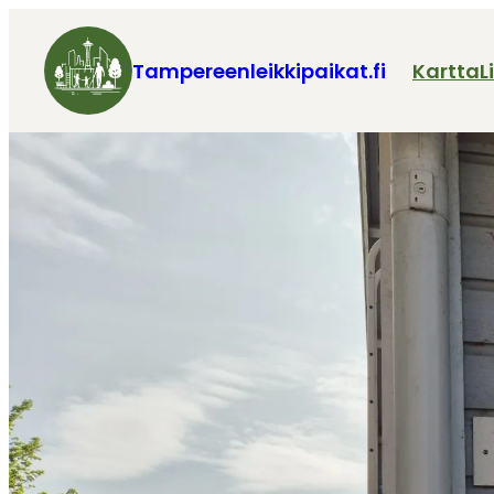
Tampereenleikkipaikat.fi
Kartta
L