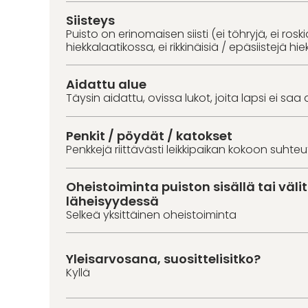
Siisteys
Puisto on erinomaisen siisti (ei töhryjä, ei roski
hiekkalaatikossa, ei rikkinäisiä / epäsiistejä hie
Aidattu alue
Täysin aidattu, ovissa lukot, joita lapsi ei saa 
Penkit / pöydät / katokset
Penkkejä riittävästi leikkipaikan kokoon suhte
Oheistoiminta puiston sisällä tai väl
läheisyydessä
Selkeä yksittäinen oheistoiminta
Yleisarvosana, suosittelisitko?
Kyllä