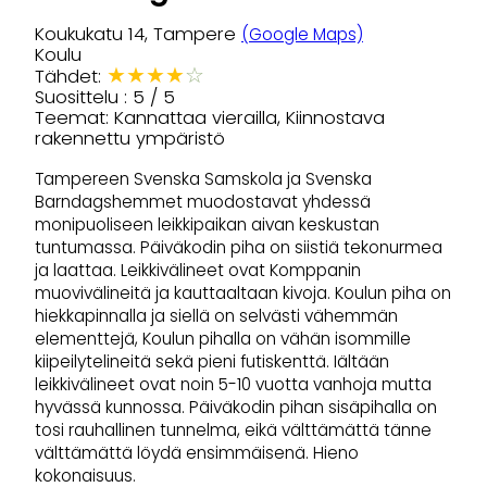
Koukukatu 14, Tampere
(Google Maps)
Koulu
★
★
★
★
☆
Tähdet:
Suosittelu : 5 / 5
Teemat: Kannattaa vierailla, Kiinnostava
rakennettu ympäristö
Tampereen Svenska Samskola ja Svenska
Barndagshemmet muodostavat yhdessä
monipuoliseen leikkipaikan aivan keskustan
tuntumassa. Päiväkodin piha on siistiä tekonurmea
ja laattaa. Leikkivälineet ovat Komppanin
muovivälineitä ja kauttaaltaan kivoja. Koulun piha on
hiekkapinnalla ja siellä on selvästi vähemmän
elementtejä, Koulun pihalla on vähän isommille
kiipeilytelineitä sekä pieni futiskenttä. Iältään
leikkivälineet ovat noin 5-10 vuotta vanhoja mutta
hyvässä kunnossa. Päiväkodin pihan sisäpihalla on
tosi rauhallinen tunnelma, eikä välttämättä tänne
välttämättä löydä ensimmäisenä. Hieno
kokonaisuus.