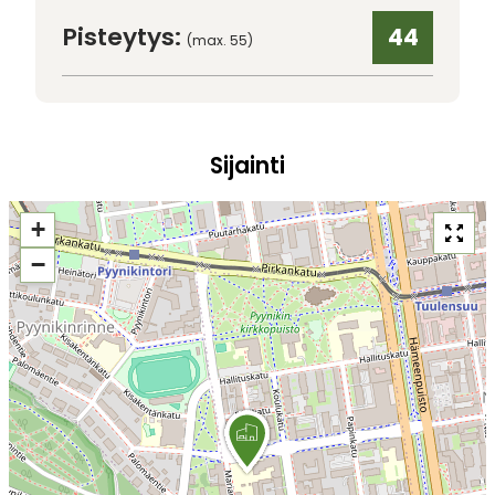
Pisteytys:
44
(max. 55)
Sijainti
+
−