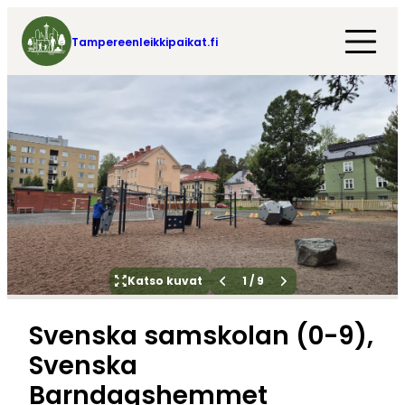
Tampereenleikkipaikat.fi
Katso kuvat
1
/
9
Svenska samskolan (0-9),
Svenska
Barndagshemmet