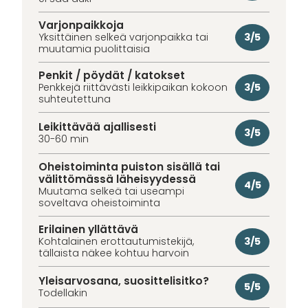
Varjonpaikkoja
3/5
Yksittäinen selkeä varjonpaikka tai
muutamia puolittaisia
Penkit / pöydät / katokset
3/5
Penkkejä riittävästi leikkipaikan kokoon
suhteutettuna
Leikittävää ajallisesti
3/5
30-60 min
Oheistoiminta puiston sisällä tai
välittömässä läheisyydessä
4/5
Muutama selkeä tai useampi
soveltava oheistoiminta
Erilainen yllättävä
3/5
Kohtalainen erottautumistekijä,
tällaista näkee kohtuu harvoin
Yleisarvosana, suosittelisitko?
5/5
Todellakin