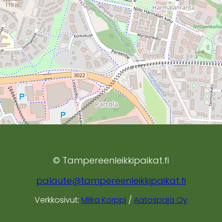
© Tampereenleikkipaikat.fi
palaute@tampereenleikkipaikat.fi
Verkkosivut:
Miika Korppi
/
Aatospaja Oy