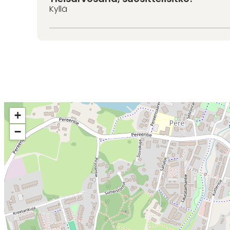
Kyllä
+
−