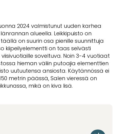
vuonna 2024 valmistunut uuden karhea
änrannan alueella. Leikkipuisto on
 täällä on suurin osa pienille suunnittuja
o kiipeilyelementti on taas selvästi
iisivuotiaille soveltuva. Noin 3-4 vuotiaat
stossa hieman väliin putoajia elementtien
 puisto uutuutensa ansiosta. Käytännössä ei
 150 metrin päässä, Salen vieressä on
kunassa, mikä on kiva lisä.