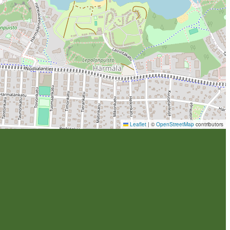
Leaflet
|
©
OpenStreetMap
contributors