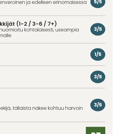
5/5
denveroinen ja edelleen erinomaisessa
kkijät (1-2 / 3-6 / 7+)
3/5
huomioitu kohtalaisesti, useampia
hmälle
1/5
3/5
3/5
kijä, tällaista näkee kohtuu harvoin