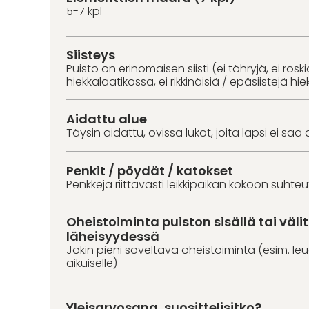
5-7 kpl
Siisteys
Puisto on erinomaisen siisti (ei töhryjä, ei roski
hiekkalaatikossa, ei rikkinäisiä / epäsiistejä hie
Aidattu alue
Täysin aidattu, ovissa lukot, joita lapsi ei saa 
Penkit / pöydät / katokset
Penkkejä riittävästi leikkipaikan kokoon suhte
Oheistoiminta puiston sisällä tai väl
läheisyydessä
Jokin pieni soveltava oheistoiminta (esim. l
aikuiselle)
Yleisarvosana, suosittelisitko?