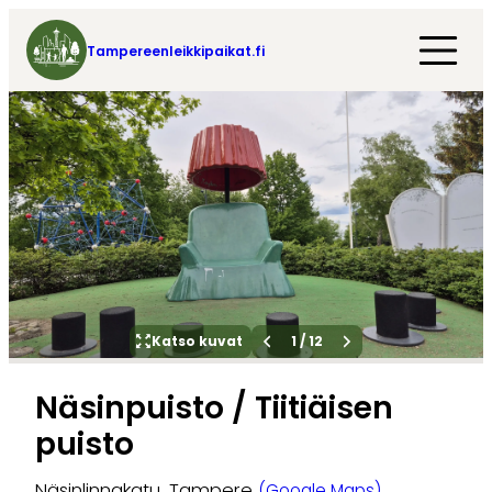
Tampereenleikkipaikat.fi
Katso kuvat
1
/
12
Näsinpuisto / Tiitiäisen
puisto
Näsinlinnakatu, Tampere
(Google Maps)