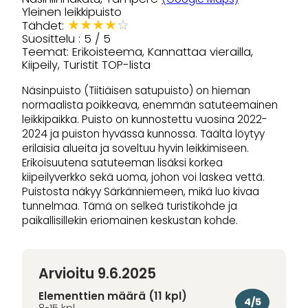
Yleinen leikkipuisto
★
★
★
★
☆
Tähdet:
Suosittelu : 5 / 5
Teemat: Erikoisteema, Kannattaa vierailla,
Kiipeily, Turistit TOP-lista
Näsinpuisto (Tiitiäisen satupuisto) on hieman
normaalista poikkeava, enemmän satuteemainen
leikkipaikka. Puisto on kunnostettu vuosina 2022-
2024 ja puiston hyvässä kunnossa. Täältä löytyy
erilaisia alueita ja soveltuu hyvin leikkimiseen.
Erikoisuutena satuteeman lisäksi korkea
kiipeilyverkko sekä uoma, johon voi laskea vettä.
Puistosta näkyy Särkänniemeen, mikä luo kivaa
tunnelmaa. Tämä on selkeä turistikohde ja
paikallisillekin eriomainen keskustan kohde.
Arvioitu 9.6.2025
Elementtien määrä (11 kpl)
4/5