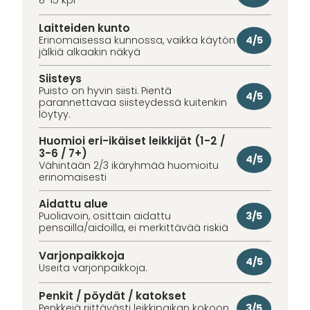
8-15 kpl
Laitteiden kunto
4/5
Erinomaisessa kunnossa, vaikka käytön
jälkiä alkaakin näkyä
Siisteys
Puisto on hyvin siisti. Pientä
4/5
parannettavaa siisteydessä kuitenkin
löytyy.
Huomioi eri-ikäiset leikkijät (1-2 /
3-6 / 7+)
4/5
Vähintään 2/3 ikäryhmää huomioitu
erinomaisesti
Aidattu alue
3/5
Puoliavoin, osittain aidattu
pensailla/aidoilla, ei merkittävää riskiä
Varjonpaikkoja
4/5
Useita varjonpaikkoja.
Penkit / pöydät / katokset
3/5
Penkkejä riittävästi leikkipaikan kokoon