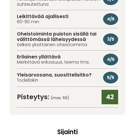
suhteutettuna
Leikittävää ajallisesti
4/5
60-90 min
Oheistoiminta puiston sisällä tai
välittömässä läheisyydessä
3/5
Selkeä yksittäinen oheistoiminta
Erilainen yllättävä
4/5
Merkittävä erikoisuus, teema tms.
Yleisarvosana, suosittelisitko?
5/5
Todellakin
Pisteytys:
42
(max. 55)
Sijainti