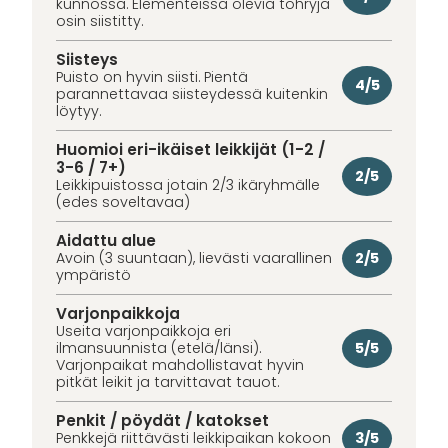
kunnossa. Elementeissä olevia töhryjä
osin siistitty.
Siisteys
Puisto on hyvin siisti. Pientä
4/5
parannettavaa siisteydessä kuitenkin
löytyy.
Huomioi eri-ikäiset leikkijät (1-2 /
3-6 / 7+)
2/5
Leikkipuistossa jotain 2/3 ikäryhmälle
(edes soveltavaa)
Aidattu alue
2/5
Avoin (3 suuntaan), lievästi vaarallinen
ympäristö
Varjonpaikkoja
Useita varjonpaikkoja eri
5/5
ilmansuunnista (etelä/länsi).
Varjonpaikat mahdollistavat hyvin
pitkät leikit ja tarvittavat tauot.
Penkit / pöydät / katokset
3/5
Penkkejä riittävästi leikkipaikan kokoon