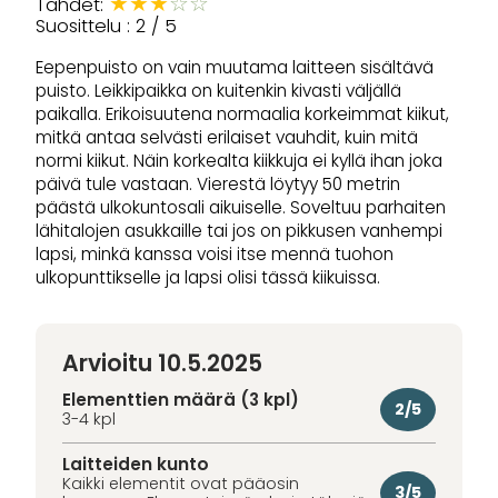
★
★
★
☆
☆
Tähdet:
Suosittelu : 2 / 5
Eepenpuisto on vain muutama laitteen sisältävä
puisto. Leikkipaikka on kuitenkin kivasti väljällä
paikalla. Erikoisuutena normaalia korkeimmat kiikut,
mitkä antaa selvästi erilaiset vauhdit, kuin mitä
normi kiikut. Näin korkealta kiikkuja ei kyllä ihan joka
päivä tule vastaan. Vierestä löytyy 50 metrin
päästä ulkokuntosali aikuiselle. Soveltuu parhaiten
lähitalojen asukkaille tai jos on pikkusen vanhempi
lapsi, minkä kanssa voisi itse mennä tuohon
ulkopunttikselle ja lapsi olisi tässä kiikuissa.
Arvioitu 10.5.2025
Elementtien määrä (3 kpl)
2/5
3-4 kpl
Laitteiden kunto
Kaikki elementit ovat pääosin
3/5