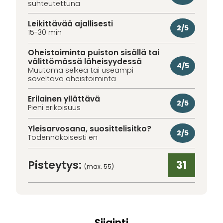
suhteutettuna
Leikittävää ajallisesti
2/5
15-30 min
Oheistoiminta puiston sisällä tai
välittömässä läheisyydessä
4/5
Muutama selkeä tai useampi
soveltava oheistoiminta
Erilainen yllättävä
2/5
Pieni erikoisuus
Yleisarvosana, suosittelisitko?
2/5
Todennäköisesti en
Pisteytys:
31
(max. 55)
Sijainti