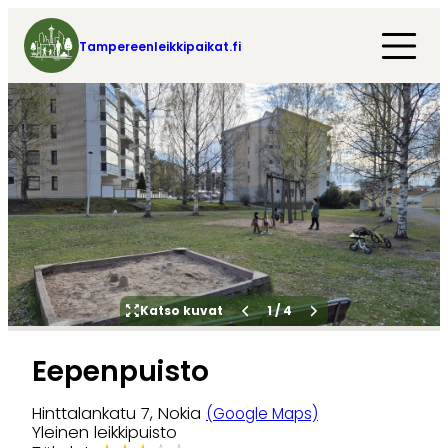
Tampereenleikkipaikat.fi
Katso kuvat
1
/
4
Eepenpuisto
Hinttalankatu 7, Nokia
(Google Maps)
Yleinen leikkipuisto