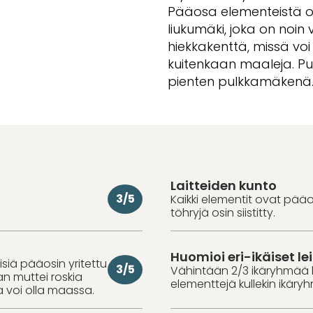
Pääosa elementeistä o
liukumäki, joka on noin 
hiekkakenttä, missä voi
kuitenkaan maaleja. Puis
pienten pulkkamäkenä. I
Laitteiden kunto
3/5
Kaikki elementit ovat pää
töhryjä osin siistitty.
Huomioi eri-ikäiset lei
misiä pääosin yritettu
3/5
Vähintään 2/3 ikäryhmää 
aan muttei roskia
elementtejä kullekin ikäry
a voi olla maassa.