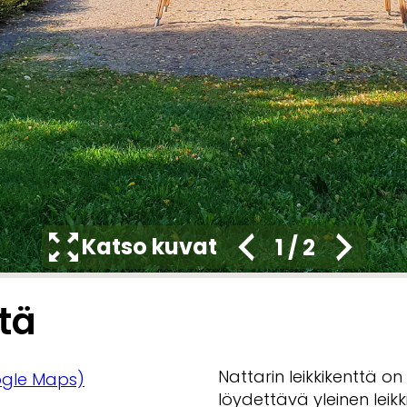
Katso kuvat
1
/
2
ttä
Nattarin leikkikenttä o
gle Maps)
löydettävä yleinen leikki