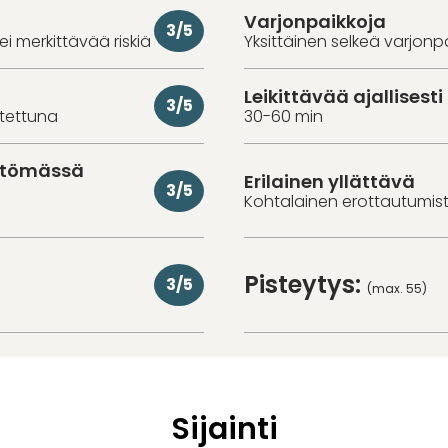
Varjonpaikkoja
3/5
 ei merkittävää riskiä
Yksittäinen selkeä varjonp
Leikittävää ajallisesti
3/5
utettuna
30-60 min
ittömässä
Erilainen yllättävä
3/5
Kohtalainen erottautumiste
Pisteytys:
3/5
(max. 55)
Sijainti