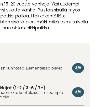
n 15-20 vuotta vanhoja. Yksi uudempi
viisi vuotta vanha. Puiston sisällä myös
 potkia palloa. Hiekkakentällä ei
ton sisällä pieni mäki, mikä toimii talvella
han ok lähileikkipaikka.
3/5
osin kunnossa. Elementeissä olevia
kkijät (1-2 / 3-6 / 7+)
3/5
huomioitu kohtalaisesti, useampia
hmälle