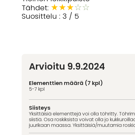
★
★
★
☆
☆
Tähdet:
Suosittelu : 3 / 5
Arvioitu 9.9.2024
Elementtien määrä (7 kpl)
5-7 kpl
Siisteys
Yksittäisiä elementtejä voi olla töhritty. Töhri
siistiä. Osa roskiksista voivat olla jo kukkuroill
juurikaan maassa. Yksittäisiä/muutamia roski