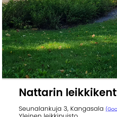
Nattarin leikkiken
Seunalankuja 3, Kangasala
(Goo
Yleinen leikkipuisto