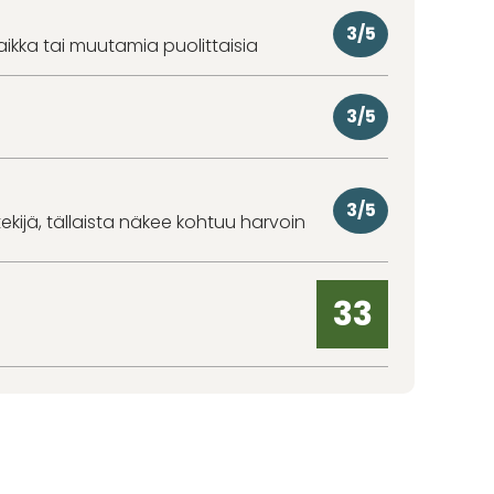
3/5
aikka tai muutamia puolittaisia
3/5
3/5
kijä, tällaista näkee kohtuu harvoin
33