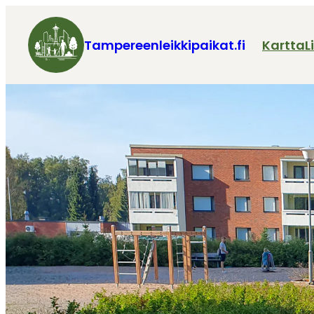
Tampereenleikkipaikat.fi
Kartta
L