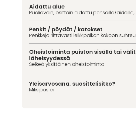
Aidattu alue
Puoliavoin, osittain aidattu pensailla/aidoilla,
Penkit / pöydät / katokset
Penkkejä riittävästi leikkipaikan kokoon suhte
Oheistoiminta puiston sisällä tai väl
läheisyydessä
Selkeä yksittäinen oheistoiminta
Yleisarvosana, suosittelisitko?
Miksipäs ei