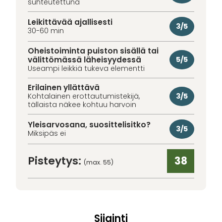
suhteutettuna
Leikittävää ajallisesti
3/5
30-60 min
Oheistoiminta puiston sisällä tai
välittömässä läheisyydessä
5/5
Useampi leikkiä tukeva elementti
Erilainen yllättävä
3/5
Kohtalainen erottautumistekijä,
tällaista näkee kohtuu harvoin
Yleisarvosana, suosittelisitko?
3/5
Miksipäs ei
Pisteytys:
38
(max. 55)
Sijainti