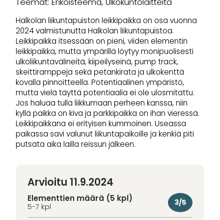
Teemat: Erikoisteema, Ulkokuntolaitteita
Halkolan liikuntapuiston leikkipaikka on osa vuonna
2024 valmistunutta Halkolan liikuntapuistoa.
Leikkipaikka itsessään on pieni, viiden elementin
leikkipaikka, mutta ympärillä löytyy monipuolisesti
ulkoliikuntavälineitä, kiipeilyseinä, pump track,
skeittiramppeja sekä petankirata ja ulkokenttä
kovalla pinnoitteella. Potentiaalinen ympäristö,
mutta vielä täyttä potentiaalia ei ole ulosmitattu.
Jos haluaa tulla liikkumaan perheen kanssa, niin
kyllä paikka on kiva ja parkkipaikka on ihan vieressä.
Leikkipaikkana ei erityisen kummoinen. Useassa
paikassa savi valunut liikuntapaikoille ja kenkiä piti
putsata aika lailla reissun jälkeen.
Arvioitu 11.9.2024
Elementtien määrä (5 kpl)
3/5
5-7 kpl