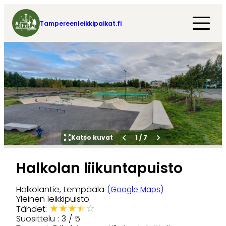
Tampereenleikkipaikat.fi
Katso kuvat
1
/
7
Halkolan liikuntapuisto
Halkolantie, Lempäälä
(Google Maps)
Yleinen leikkipuisto
★
★
★
★
☆
Tähdet:
Suosittelu : 3 / 5