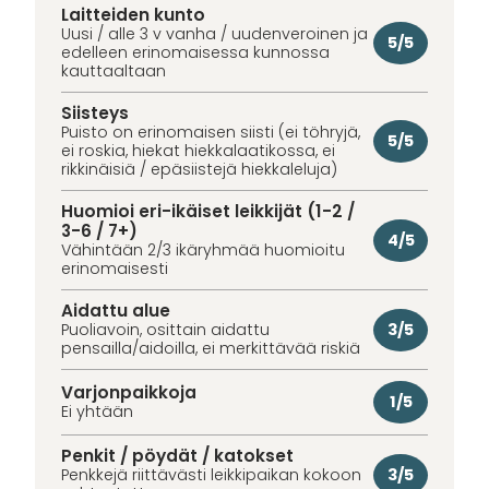
Laitteiden kunto
Uusi / alle 3 v vanha / uudenveroinen ja
5/5
edelleen erinomaisessa kunnossa
kauttaaltaan
Siisteys
Puisto on erinomaisen siisti (ei töhryjä,
5/5
ei roskia, hiekat hiekkalaatikossa, ei
rikkinäisiä / epäsiistejä hiekkaleluja)
Huomioi eri-ikäiset leikkijät (1-2 /
3-6 / 7+)
4/5
Vähintään 2/3 ikäryhmää huomioitu
erinomaisesti
Aidattu alue
3/5
Puoliavoin, osittain aidattu
pensailla/aidoilla, ei merkittävää riskiä
Varjonpaikkoja
1/5
Ei yhtään
Penkit / pöydät / katokset
3/5
Penkkejä riittävästi leikkipaikan kokoon