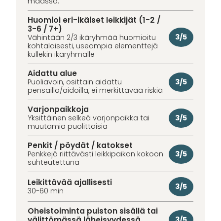
maassa.
Huomioi eri-ikäiset leikkijät (1-2 /
3-6 / 7+)
3/5
Vähintään 2/3 ikäryhmää huomioitu
kohtalaisesti, useampia elementtejä
kullekin ikäryhmälle
Aidattu alue
3/5
Puoliavoin, osittain aidattu
pensailla/aidoilla, ei merkittävää riskiä
Varjonpaikkoja
3/5
Yksittäinen selkeä varjonpaikka tai
muutamia puolittaisia
Penkit / pöydät / katokset
3/5
Penkkejä riittävästi leikkipaikan kokoon
suhteutettuna
Leikittävää ajallisesti
3/5
30-60 min
Oheistoiminta puiston sisällä tai
välittömässä läheisyydessä
3/5