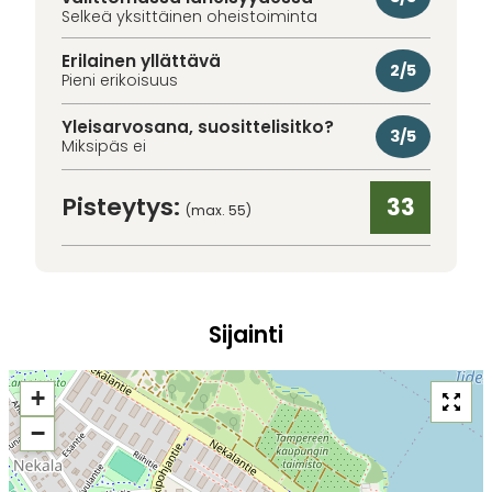
Selkeä yksittäinen oheistoiminta
Erilainen yllättävä
2/5
Pieni erikoisuus
Yleisarvosana, suosittelisitko?
3/5
Miksipäs ei
Pisteytys:
33
(max. 55)
Sijainti
+
−