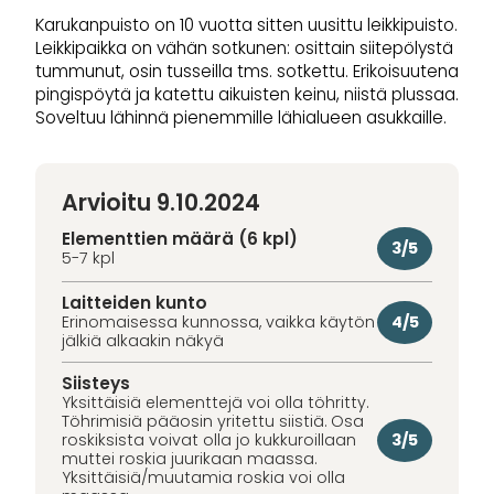
Karukanpuisto on 10 vuotta sitten uusittu leikkipuisto.
Leikkipaikka on vähän sotkunen: osittain siitepölystä
tummunut, osin tusseilla tms. sotkettu. Erikoisuutena
pingispöytä ja katettu aikuisten keinu, niistä plussaa.
Soveltuu lähinnä pienemmille lähialueen asukkaille.
Arvioitu 9.10.2024
Elementtien määrä (6 kpl)
3/5
5-7 kpl
Laitteiden kunto
4/5
Erinomaisessa kunnossa, vaikka käytön
jälkiä alkaakin näkyä
Siisteys
Yksittäisiä elementtejä voi olla töhritty.
Töhrimisiä pääosin yritettu siistiä. Osa
3/5
roskiksista voivat olla jo kukkuroillaan
muttei roskia juurikaan maassa.
Yksittäisiä/muutamia roskia voi olla