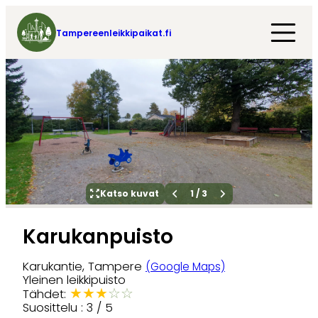
Tampereenleikkipaikat.fi
Katso kuvat
1
/
3
Karukanpuisto
Karukantie, Tampere
(Google Maps)
Yleinen leikkipuisto
★
★
★
☆
☆
Tähdet:
Suosittelu : 3 / 5