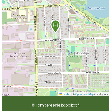
Leaflet
|
©
OpenStreetMap
contributors
© Tampereenleikkipaikat.fi