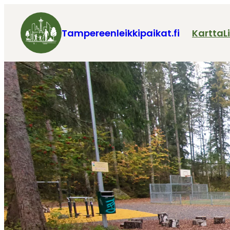
Tampereenleikkipaikat.fi
Kartta
L