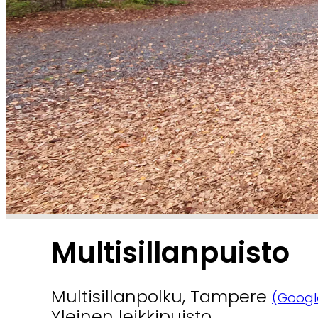
Multisillanpuisto
Multisillanpolku, Tampere
(Googl
Yleinen leikkipuisto