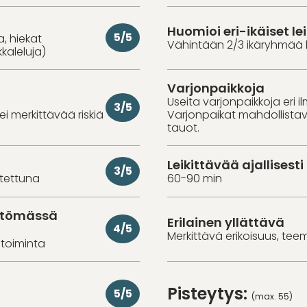
Huomioi eri-ikäiset lei
5/5
a, hiekat
Vähintään 2/3 ikäryhmää 
kkaleluja)
Varjonpaikkoja
Useita varjonpaikkoja eri i
3/5
 ei merkittävää riskiä
Varjonpaikat mahdollistavat
tauot.
Leikittävää ajallisesti
3/5
utettuna
60-90 min
ittömässä
Erilainen yllättävä
4/5
Merkittävä erikoisuus, tee
toiminta
Pisteytys:
5/5
(max. 55)