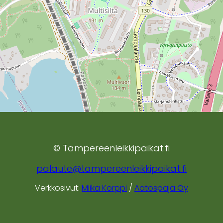
© Tampereenleikkipaikat.fi
palaute@tampereenleikkipaikat.fi
Verkkosivut:
Miika Korppi
/
Aatospaja Oy