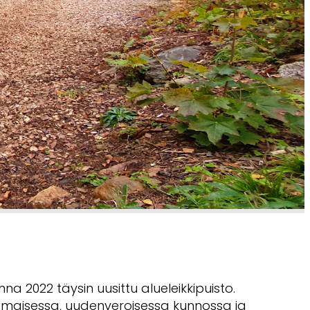
nna 2022 täysin uusittu alueleikkipuisto.
inomaisessa, uudenveroisessa kunnossa ja