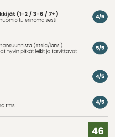
kkijät (1-2 / 3-6 / 7+)
4/5
huomioitu erinomaisesti
lmansuunnista (etelä/länsi).
5/5
 hyvin pitkät leikit ja tarvittavat
4/5
4/5
ma tms.
46