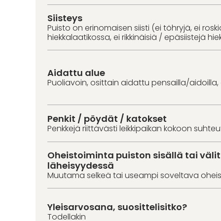
Siisteys
Puisto on erinomaisen siisti (ei töhryjä, ei roski
hiekkalaatikossa, ei rikkinäisiä / epäsiistejä hie
Aidattu alue
Puoliavoin, osittain aidattu pensailla/aidoilla,
Penkit / pöydät / katokset
Penkkejä riittävästi leikkipaikan kokoon suhte
Oheistoiminta puiston sisällä tai väl
läheisyydessä
Muutama selkeä tai useampi soveltava oheis
Yleisarvosana, suosittelisitko?
Todellakin