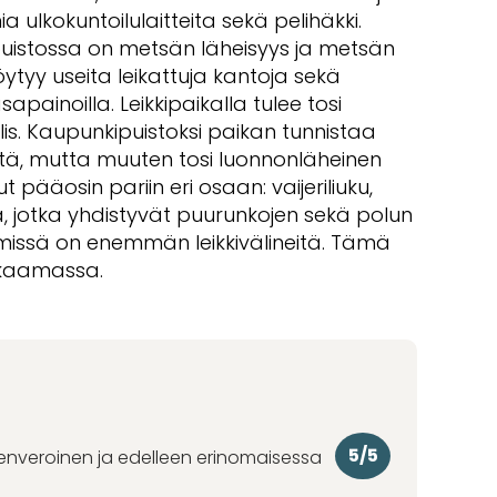
ulkokuntoilulaitteita sekä pelihäkki.
stossa on metsän läheisyys ja metsän
ytyy useita leikattuja kantoja sekä
sapainoilla. Leikkipaikalla tulee tosi
ilis. Kaupunkipuistoksi paikan tunnistaa
stä, mutta muuten tosi luonnonläheinen
t pääosin pariin eri osaan: vaijeriliuku,
tä, jotka yhdistyvät puurunkojen sekä polun
 missä on enemmän leikkivälineitä. Tämä
kaamassa.
5/5
denveroinen ja edelleen erinomaisessa