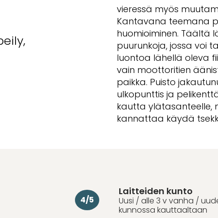
vieressä myös muutamia 
Kantavana teemana pui
huomioiminen. Täältä lö
eily,
puurunkoja, jossa voi ta
luontoa lähellä oleva fi
vain moottoritien ääni
paikka. Puisto jakautunu
ulkopunttis ja pelikent
kautta ylätasanteelle,
kannattaa käydä tsek
Laitteiden kunto
4/5
Uusi / alle 3 v vanha / uu
kunnossa kauttaaltaan