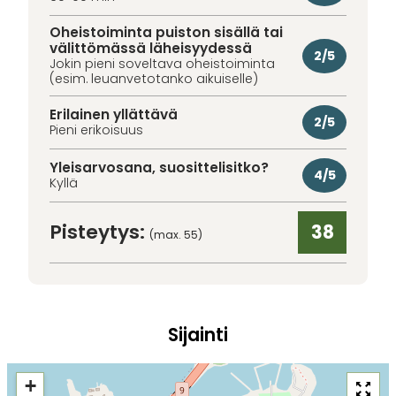
Oheistoiminta puiston sisällä tai
välittömässä läheisyydessä
2/5
Jokin pieni soveltava oheistoiminta
(esim. leuanvetotanko aikuiselle)
Erilainen yllättävä
2/5
Pieni erikoisuus
Yleisarvosana, suosittelisitko?
4/5
Kyllä
Pisteytys:
38
(max. 55)
Sijainti
+