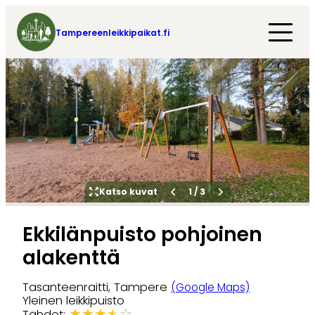
Tampereenleikkipaikat.fi
Katso kuvat
1
/
3
Ekkilänpuisto pohjoinen
alakenttä
Tasanteenraitti, Tampere
(Google Maps)
Yleinen leikkipuisto
★
★
★
★
☆
Tähdet: