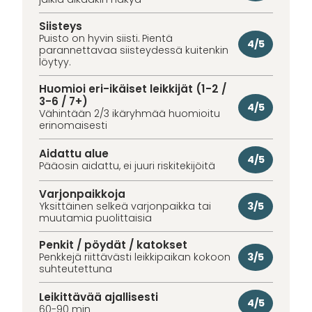
Siisteys
Puisto on hyvin siisti. Pientä
4/5
parannettavaa siisteydessä kuitenkin
löytyy.
Huomioi eri-ikäiset leikkijät (1-2 /
3-6 / 7+)
4/5
Vähintään 2/3 ikäryhmää huomioitu
erinomaisesti
Aidattu alue
4/5
Pääosin aidattu, ei juuri riskitekijöitä
Varjonpaikkoja
3/5
Yksittäinen selkeä varjonpaikka tai
muutamia puolittaisia
Penkit / pöydät / katokset
3/5
Penkkejä riittävästi leikkipaikan kokoon
suhteutettuna
Leikittävää ajallisesti
4/5
60-90 min