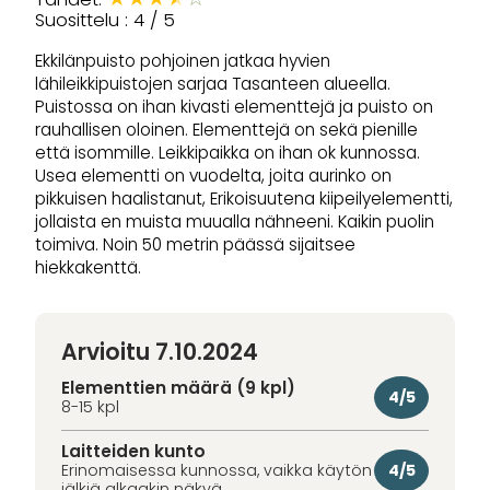
Suosittelu : 4 / 5
Ekkilänpuisto pohjoinen jatkaa hyvien
lähileikkipuistojen sarjaa Tasanteen alueella.
Puistossa on ihan kivasti elementtejä ja puisto on
rauhallisen oloinen. Elementtejä on sekä pienille
että isommille. Leikkipaikka on ihan ok kunnossa.
Usea elementti on vuodelta, joita aurinko on
pikkuisen haalistanut, Erikoisuutena kiipeilyelementti,
jollaista en muista muualla nähneeni. Kaikin puolin
toimiva. Noin 50 metrin päässä sijaitsee
hiekkakenttä.
Arvioitu 7.10.2024
Elementtien määrä (9 kpl)
4/5
8-15 kpl
Laitteiden kunto
4/5
Erinomaisessa kunnossa, vaikka käytön
jälkiä alkaakin näkyä