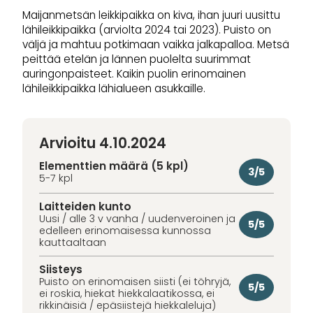
Maijanmetsän leikkipaikka on kiva, ihan juuri uusittu
lähileikkipaikka (arviolta 2024 tai 2023). Puisto on
väljä ja mahtuu potkimaan vaikka jalkapalloa. Metsä
peittää etelän ja lännen puolelta suurimmat
auringonpaisteet. Kaikin puolin erinomainen
lähileikkipaikka lähialueen asukkaille.
Arvioitu 4.10.2024
Elementtien määrä (5 kpl)
3/5
5-7 kpl
Laitteiden kunto
Uusi / alle 3 v vanha / uudenveroinen ja
5/5
edelleen erinomaisessa kunnossa
kauttaaltaan
Siisteys
Puisto on erinomaisen siisti (ei töhryjä,
5/5
ei roskia, hiekat hiekkalaatikossa, ei
rikkinäisiä / epäsiistejä hiekkaleluja)