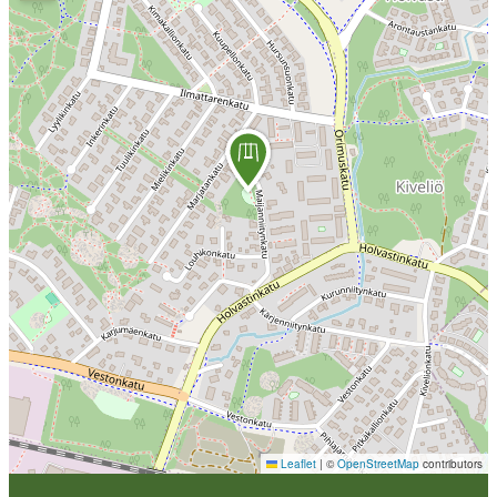
Leaflet
|
©
OpenStreetMap
contributors