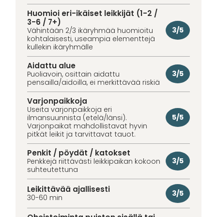
Huomioi eri-ikäiset leikkijät (1-2 /
3-6 / 7+)
3/5
Vähintään 2/3 ikäryhmää huomioitu
kohtalaisesti, useampia elementtejä
kullekin ikäryhmälle
Aidattu alue
3/5
Puoliavoin, osittain aidattu
pensailla/aidoilla, ei merkittävää riskiä
Varjonpaikkoja
Useita varjonpaikkoja eri
5/5
ilmansuunnista (etelä/länsi).
Varjonpaikat mahdollistavat hyvin
pitkät leikit ja tarvittavat tauot.
Penkit / pöydät / katokset
3/5
Penkkejä riittävästi leikkipaikan kokoon
suhteutettuna
Leikittävää ajallisesti
3/5
30-60 min