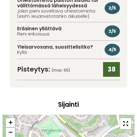
Oheistoiminta puiston sisällä tai
välittömässä läheisyydessä
2/5
Jokin pieni soveltava oheistoiminta
(esim. leuanvetotanko aikuiselle)
Erilainen yllättävä
2/5
Pieni erikoisuus
Yleisarvosana, suosittelisitko?
4/5
Kyllä
Pisteytys:
38
(max. 55)
Sijainti
+
−