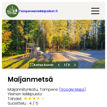
Tampereenleikkipaikat.fi
Katso kuvat
1
/
3
Maijanmetsä
Maijanniitynkatu, Tampere
(Google Maps)
Yleinen leikkipuisto
★
★
★
★
☆
Tähdet:
Suosittelu : 4 / 5