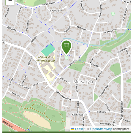
−
Leaflet
|
©
OpenStreetMap
contributors