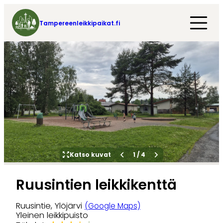
Tampereenleikkipaikat.fi
Katso kuvat
1
/
4
Ruusintien leikkikenttä
Ruusintie, Ylöjärvi
(Google Maps)
Yleinen leikkipuisto