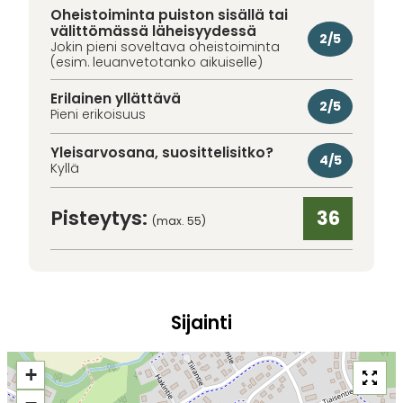
Oheistoiminta puiston sisällä tai
välittömässä läheisyydessä
2/5
Jokin pieni soveltava oheistoiminta
(esim. leuanvetotanko aikuiselle)
Erilainen yllättävä
2/5
Pieni erikoisuus
Yleisarvosana, suosittelisitko?
4/5
Kyllä
Pisteytys:
36
(max. 55)
Sijainti
+