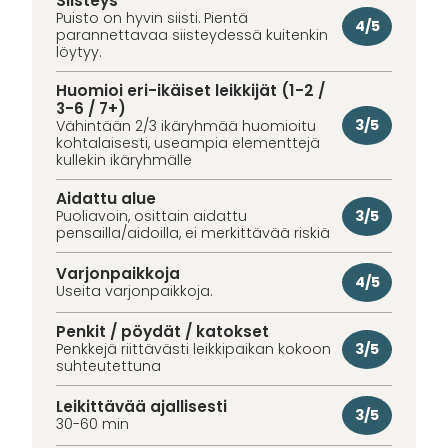
Siisteys
Puisto on hyvin siisti. Pientä
4/5
parannettavaa siisteydessä kuitenkin
löytyy.
Huomioi eri-ikäiset leikkijät (1-2 /
3-6 / 7+)
3/5
Vähintään 2/3 ikäryhmää huomioitu
kohtalaisesti, useampia elementtejä
kullekin ikäryhmälle
Aidattu alue
3/5
Puoliavoin, osittain aidattu
pensailla/aidoilla, ei merkittävää riskiä
Varjonpaikkoja
4/5
Useita varjonpaikkoja.
Penkit / pöydät / katokset
3/5
Penkkejä riittävästi leikkipaikan kokoon
suhteutettuna
Leikittävää ajallisesti
3/5
30-60 min