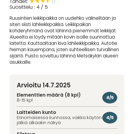
★
★
★
★
☆
Tähdet:
Suosittelu : 4 / 5
Ruusintien leikkipaikka on uudehko välineiltään ja
siten siisti lähileikkipaikka. Leikkipaikan
kohderyhmänä ovat lähinnä pienemmät leikkijät.
Alueelta ei löydy mitään kovin isoille suunnattua
laitetta. Kauttaaltaan kiva lähileikkipaikka. Autotie
hieman kauempana, joten suhteellisen turvallinen
sijainti. Puisto soveltuu lähinnä Metsäkylän alueen
asukkaille.
Arvioitu 14.7.2025
Elementtien määrä (8 kpl)
4/5
8-15 kpl
Laitteiden kunto
4/5
Erinomaisessa kunnossa, vaikka käytön
jälkiä alkaakin näkyä