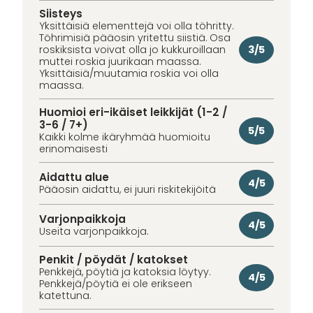
Siisteys
Yksittäisiä elementtejä voi olla töhritty.
Töhrimisiä pääosin yritettu siistiä. Osa
3/5
roskiksista voivat olla jo kukkuroillaan
muttei roskia juurikaan maassa.
Yksittäisiä/muutamia roskia voi olla
maassa.
Huomioi eri-ikäiset leikkijät (1-2 /
3-6 / 7+)
5/5
Kaikki kolme ikäryhmää huomioitu
erinomaisesti
Aidattu alue
4/5
Pääosin aidattu, ei juuri riskitekijöitä
Varjonpaikkoja
4/5
Useita varjonpaikkoja.
Penkit / pöydät / katokset
Penkkejä, pöytiä ja katoksia löytyy.
4/5
Penkkejä/pöytiä ei ole erikseen
katettuna.