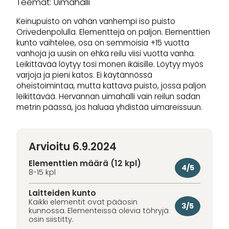
Teemat: Uimahalli
Keinupuisto on vähän vanhempi iso puisto
Orivedenpolulla. Elementtejä on paljon. Elementtien
kunto vaihtelee, osa on semmoisia +15 vuotta
vanhoja ja uusin on ehkä reilu viisi vuotta vanha.
Leikittävää löytyy tosi monen ikäisille. Löytyy myös
varjoja ja pieni katos. Ei käytännössä
oheistoimintaa, mutta kattava puisto, jossa paljon
leikittävää. Hervannan uimahalli vain reilun sadan
metrin päässä, jos haluaa yhdistää uimareissuun.
Arvioitu 6.9.2024
Elementtien määrä (12 kpl)
4/5
8-15 kpl
Laitteiden kunto
Kaikki elementit ovat pääosin
3/5
kunnossa. Elementeissä olevia töhryjä
osin siistitty.