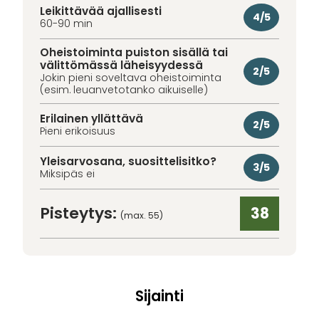
Leikittävää ajallisesti
4/5
60-90 min
Oheistoiminta puiston sisällä tai
välittömässä läheisyydessä
2/5
Jokin pieni soveltava oheistoiminta
(esim. leuanvetotanko aikuiselle)
Erilainen yllättävä
2/5
Pieni erikoisuus
Yleisarvosana, suosittelisitko?
3/5
Miksipäs ei
Pisteytys:
38
(max. 55)
Sijainti