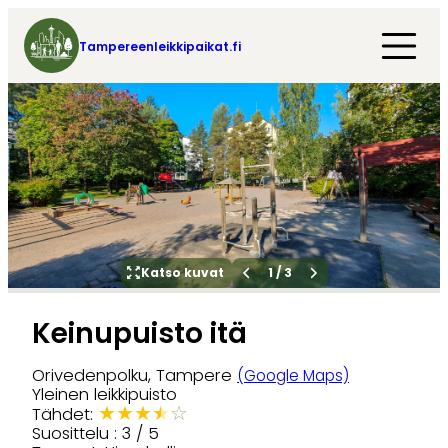
Tampereenleikkipaikat.fi
Katso kuvat
1
/
3
Keinupuisto itä
Orivedenpolku, Tampere
(Google Maps)
Yleinen leikkipuisto
★
★
★
★
☆
Tähdet:
Suosittelu : 3 / 5