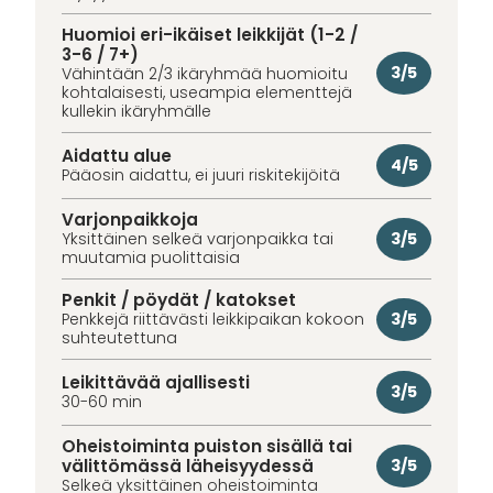
Huomioi eri-ikäiset leikkijät (1-2 /
3-6 / 7+)
3/5
Vähintään 2/3 ikäryhmää huomioitu
kohtalaisesti, useampia elementtejä
kullekin ikäryhmälle
Aidattu alue
4/5
Pääosin aidattu, ei juuri riskitekijöitä
Varjonpaikkoja
3/5
Yksittäinen selkeä varjonpaikka tai
muutamia puolittaisia
Penkit / pöydät / katokset
3/5
Penkkejä riittävästi leikkipaikan kokoon
suhteutettuna
Leikittävää ajallisesti
3/5
30-60 min
Oheistoiminta puiston sisällä tai
välittömässä läheisyydessä
3/5
Selkeä yksittäinen oheistoiminta