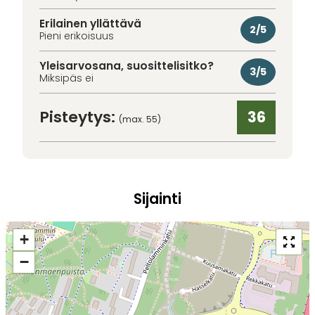
Erilainen yllättävä
2/5
Pieni erikoisuus
Yleisarvosana, suosittelisitko?
3/5
Miksipäs ei
Pisteytys:
36
(max. 55)
Sijainti
+
−