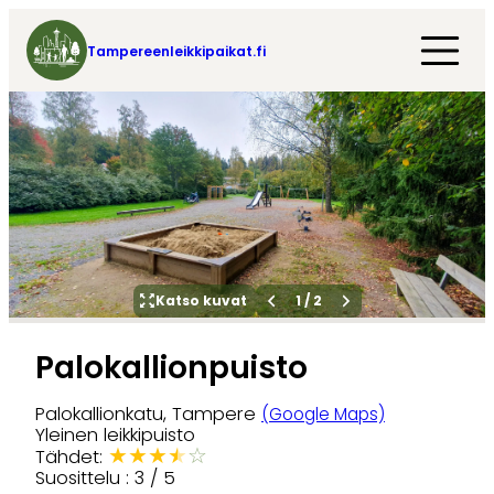
Tampereenleikkipaikat.fi
Katso kuvat
1
/
2
Palokallionpuisto
Palokallionkatu, Tampere
(Google Maps)
Yleinen leikkipuisto
★
★
★
★
☆
Tähdet:
Suosittelu : 3 / 5