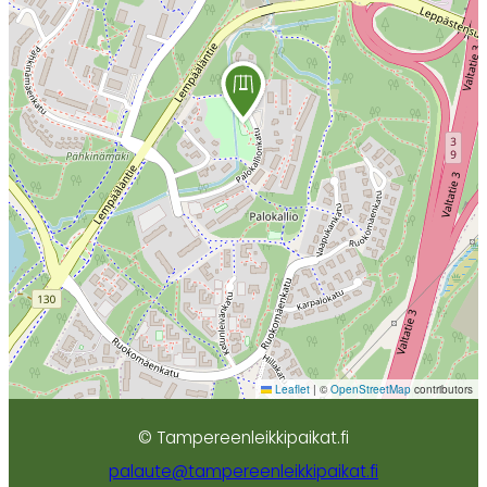
Leaflet
|
©
OpenStreetMap
contributors
© Tampereenleikkipaikat.fi
palaute@tampereenleikkipaikat.fi