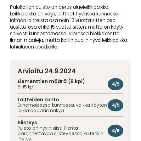
Palokallion puisto on perus alueleikkipaikka.
Leikkipaikka on väljä, laitteet hyvässä kunnossa.
Iältään laitteista osa noin 10 vuotta sitten osa
uusittu, osa ehkä 15 vuotta sitten, mutta on käyty
selvästi kunnostamassa. Vieressä hiekkakenttä
ilman maaleja, mutta kaikin puolin hyvä leikkipaikka
lähialueen asukkaille.
Arvioitu 24.9.2024
Elementtien määrä (8 kpl)
4/5
8-15 kpl
Laitteiden kunto
4/5
Erinomaisessa kunnossa, vaikka käytön
jälkiä alkaakin näkyä
Siisteys
Puisto on hyvin siisti. Pientä
4/5
parannettavaa siisteydessä kuitenkin
löytyy.