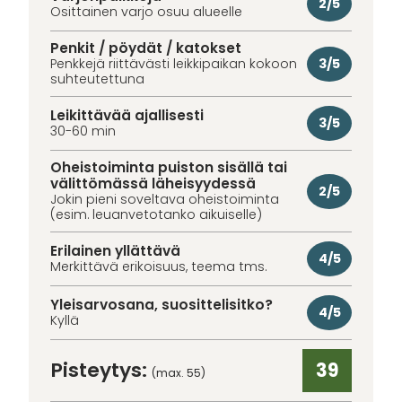
2/5
Osittainen varjo osuu alueelle
Penkit / pöydät / katokset
3/5
Penkkejä riittävästi leikkipaikan kokoon
suhteutettuna
Leikittävää ajallisesti
3/5
30-60 min
Oheistoiminta puiston sisällä tai
välittömässä läheisyydessä
2/5
Jokin pieni soveltava oheistoiminta
(esim. leuanvetotanko aikuiselle)
Erilainen yllättävä
4/5
Merkittävä erikoisuus, teema tms.
Yleisarvosana, suosittelisitko?
4/5
Kyllä
Pisteytys:
39
(max. 55)