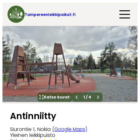
Tampereenleikkipaikat.fi
Katso kuvat
1
/
4
Antinniitty
Siurontie 1, Nokia
(Google Maps)
Yleinen leikkipuisto