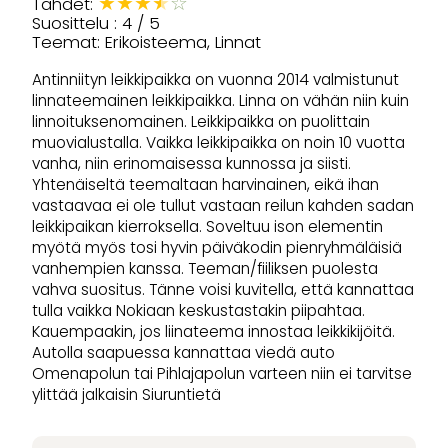
★
★
★
★
☆
Tähdet:
Suosittelu : 4 / 5
Teemat: Erikoisteema, Linnat
Antinniityn leikkipaikka on vuonna 2014 valmistunut
linnateemainen leikkipaikka. Linna on vähän niin kuin
linnoituksenomainen. Leikkipaikka on puolittain
muovialustalla. Vaikka leikkipaikka on noin 10 vuotta
vanha, niin erinomaisessa kunnossa ja siisti.
Yhtenäiseltä teemaltaan harvinainen, eikä ihan
vastaavaa ei ole tullut vastaan reilun kahden sadan
leikkipaikan kierroksella. Soveltuu ison elementin
myötä myös tosi hyvin päiväkodin pienryhmäläisiä
vanhempien kanssa. Teeman/fiiliksen puolesta
vahva suositus. Tänne voisi kuvitella, että kannattaa
tulla vaikka Nokiaan keskustastakin piipahtaa.
Kauempaakin, jos liinateema innostaa leikkikijöitä.
Autolla saapuessa kannattaa viedä auto
Omenapolun tai Pihlajapolun varteen niin ei tarvitse
ylittää jalkaisin Siuruntietä