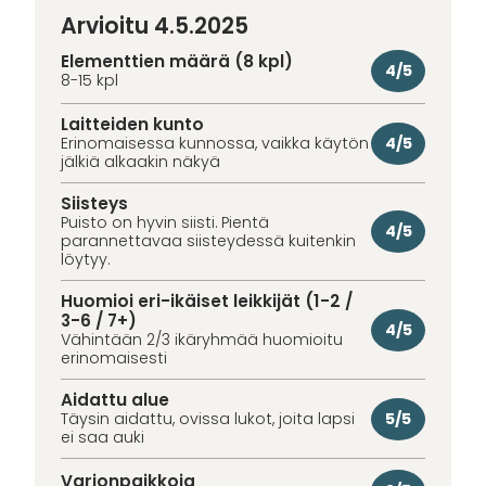
Arvioitu 4.5.2025
Elementtien määrä (8 kpl)
4/5
8-15 kpl
Laitteiden kunto
4/5
Erinomaisessa kunnossa, vaikka käytön
jälkiä alkaakin näkyä
Siisteys
Puisto on hyvin siisti. Pientä
4/5
parannettavaa siisteydessä kuitenkin
löytyy.
Huomioi eri-ikäiset leikkijät (1-2 /
3-6 / 7+)
4/5
Vähintään 2/3 ikäryhmää huomioitu
erinomaisesti
Aidattu alue
5/5
Täysin aidattu, ovissa lukot, joita lapsi
ei saa auki
Varjonpaikkoja