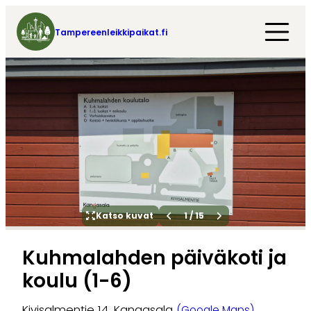
Tampereenleikkipaikat.fi
Katso kuvat
1
/
15
Kuhmalahden päiväkoti ja
koulu (1-6)
Kivisalmentie 14, Kangasala
(Google Maps)