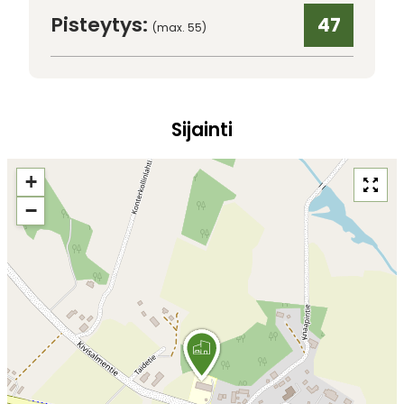
Pisteytys:
47
(max. 55)
Sijainti
+
−