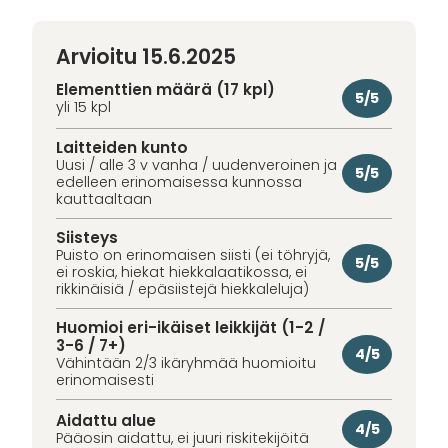
Arvioitu 15.6.2025
Elementtien määrä (17 kpl)
5/5
yli 15 kpl
Laitteiden kunto
Uusi / alle 3 v vanha / uudenveroinen ja
5/5
edelleen erinomaisessa kunnossa
kauttaaltaan
Siisteys
Puisto on erinomaisen siisti (ei töhryjä,
5/5
ei roskia, hiekat hiekkalaatikossa, ei
rikkinäisiä / epäsiistejä hiekkaleluja)
Huomioi eri-ikäiset leikkijät (1-2 /
3-6 / 7+)
4/5
Vähintään 2/3 ikäryhmää huomioitu
erinomaisesti
Aidattu alue
4/5
Pääosin aidattu, ei juuri riskitekijöitä