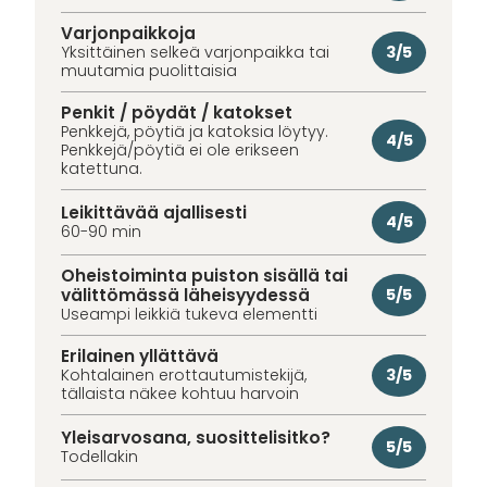
Varjonpaikkoja
3/5
Yksittäinen selkeä varjonpaikka tai
muutamia puolittaisia
Penkit / pöydät / katokset
Penkkejä, pöytiä ja katoksia löytyy.
4/5
Penkkejä/pöytiä ei ole erikseen
katettuna.
Leikittävää ajallisesti
4/5
60-90 min
Oheistoiminta puiston sisällä tai
välittömässä läheisyydessä
5/5
Useampi leikkiä tukeva elementti
Erilainen yllättävä
3/5
Kohtalainen erottautumistekijä,
tällaista näkee kohtuu harvoin
Yleisarvosana, suosittelisitko?
5/5
Todellakin