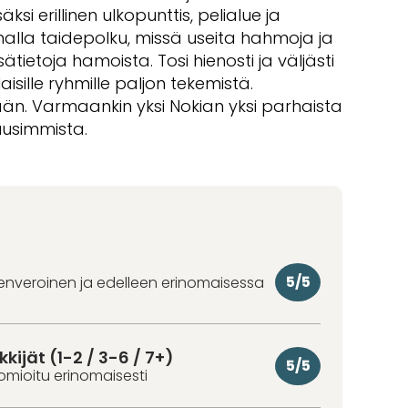
 Lisäksi erillinen ulkopunttis, pelialue ja
nalla taidepolku, missä useita hahmoja ja
sätietoja hamoista. Tosi hienosti ja väljästi
aisille ryhmille paljon tekemistä.
n. Varmaankin yksi Nokian yksi parhaista
 uusimmista.
5/5
denveroinen ja edelleen erinomaisessa
kkijät (1-2 / 3-6 / 7+)
5/5
omioitu erinomaisesti