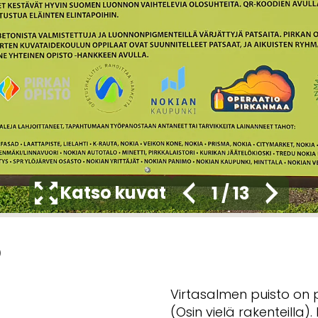
Katso kuvat
1
/
13
o
Virtasalmen puisto on 
(Osin vielä rakenteilla)