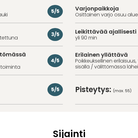
Varjonpaikkoja
5/5
auki
Osittainen varjo osuu alue
Leikittävää ajallisesti
3/5
utettuna
yli 90 min
ittömässä
Erilainen yllättävä
4/5
Poikkeuksellinen erilaisuus,
sisällä / välittömässä läh
toiminta
Pisteytys:
5/5
(max. 55)
Sijainti