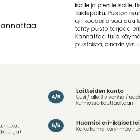
isoille ja pienille isoille.
taidepolku. Puiston reu
qr-koodeilla saa auki li
 Kannattaa
tehty puisto tarjoaa eril
Kannattaa tulla käymää
puistoista, ainakin yksi
Laitteiden kunto
4/5
Uusi / alle 3 v vanha / uu
kunnossa kauttaaltaan
Huomioi eri-ikäiset lei
5/5
a, hiekat
Kaikki kolme ikäryhmää hu
kkaleluja)