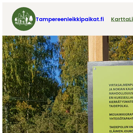
Tampereenleikkipaikat.fi
Kartta
L