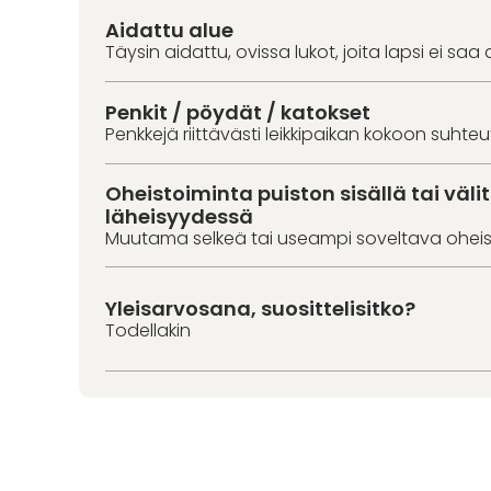
Aidattu alue
Täysin aidattu, ovissa lukot, joita lapsi ei saa 
Penkit / pöydät / katokset
Penkkejä riittävästi leikkipaikan kokoon suhte
Oheistoiminta puiston sisällä tai väl
läheisyydessä
Muutama selkeä tai useampi soveltava oheis
Yleisarvosana, suosittelisitko?
Todellakin