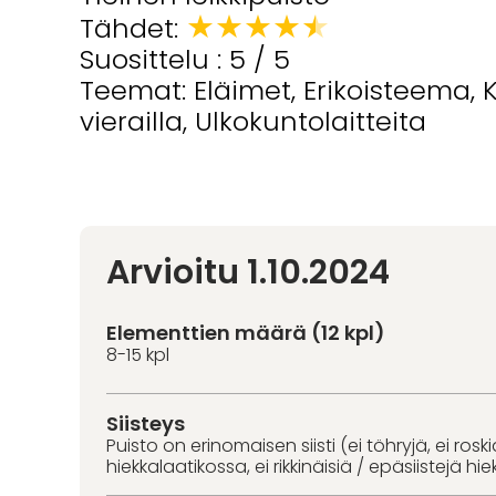
★
★
★
★
★
Tähdet:
Suosittelu : 5 / 5
Teemat: Eläimet, Erikoisteema,
vierailla, Ulkokuntolaitteita
Arvioitu 1.10.2024
Elementtien määrä (12 kpl)
8-15 kpl
Siisteys
Puisto on erinomaisen siisti (ei töhryjä, ei roski
hiekkalaatikossa, ei rikkinäisiä / epäsiistejä hie