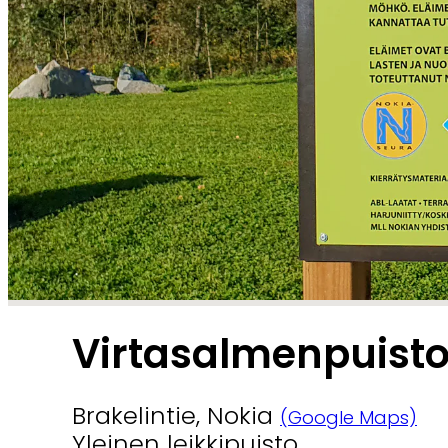
Virtasalmenpuist
Brakelintie, Nokia
(Google Maps)
Yleinen leikkipuisto