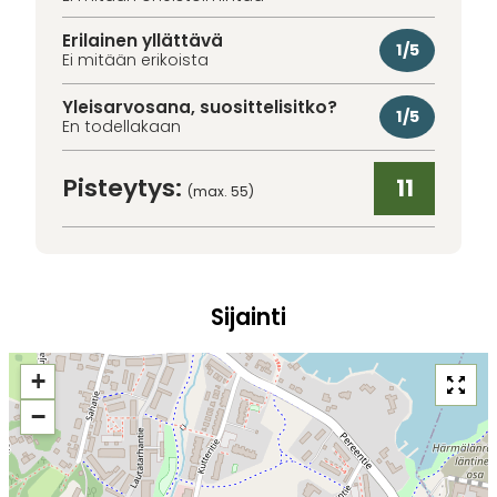
Erilainen yllättävä
1/5
Ei mitään erikoista
Yleisarvosana, suosittelisitko?
1/5
En todellakaan
Pisteytys:
11
(max. 55)
Sijainti
+
−