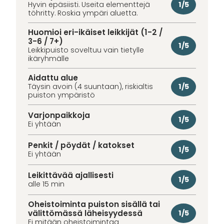
1/5
Hyvin epäsiisti. Useita elementtejä
töhritty. Roskia ympäri aluetta.
Huomioi eri-ikäiset leikkijät (1-2 /
3-6 / 7+)
1/5
Leikkipuisto soveltuu vain tietylle
ikäryhmälle
Aidattu alue
1/5
Täysin avoin (4 suuntaan), riskialtis
puiston ympäristö
Varjonpaikkoja
1/5
Ei yhtään
Penkit / pöydät / katokset
1/5
Ei yhtään
Leikittävää ajallisesti
1/5
alle 15 min
Oheistoiminta puiston sisällä tai
välittömässä läheisyydessä
1/5
Ei mitään oheistoimintaa