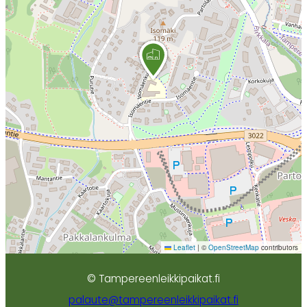
Leaflet
|
©
OpenStreetMap
contributors
© Tampereenleikkipaikat.fi
palaute@tampereenleikkipaikat.fi