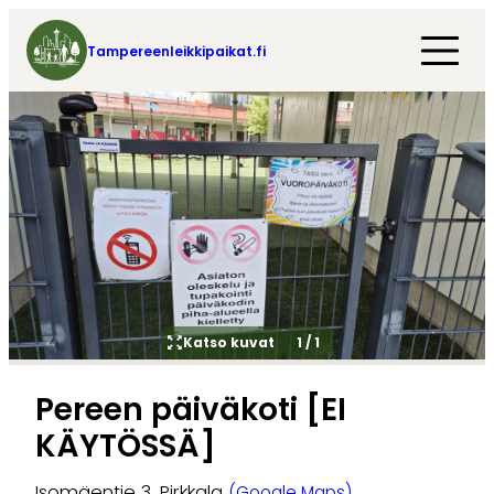
Tampereenleikkipaikat.fi
Katso kuvat
1
/
1
Pereen päiväkoti [EI
KÄYTÖSSÄ]
Isomäentie 3, Pirkkala
(Google Maps)