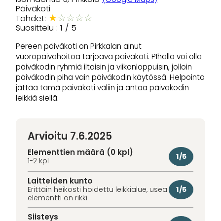
Päiväkoti
★
☆
☆
☆
☆
Tähdet:
Suosittelu : 1 / 5
Pereen päiväkoti on Pirkkalan ainut
vuoropäivähoitoa tarjoava päiväkoti. PIhalla voi olla
päiväkodin ryhmiä iltaisin ja viikonloppuisin, jolloin
päiväkodin piha vain päiväkodin käytössä. Helpointa
jättää tämä päiväkoti väliin ja antaa päiväkodin
leikkiä siellä.
Arvioitu 7.6.2025
Elementtien määrä (0 kpl)
1/5
1-2 kpl
Laitteiden kunto
1/5
Erittäin heikosti hoidettu leikkialue, usea
elementti on rikki
Siisteys