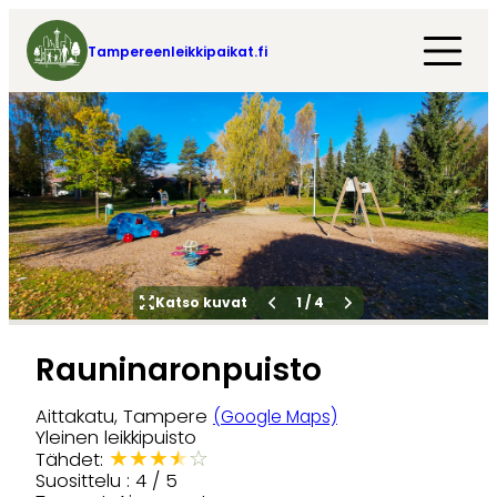
Tampereenleikkipaikat.fi
Katso kuvat
1
/
4
Rauninaronpuisto
Aittakatu, Tampere
(Google Maps)
Yleinen leikkipuisto
★
★
★
★
☆
Tähdet:
Suosittelu : 4 / 5