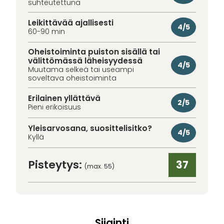
suhteutettuna
Leikittävää ajallisesti
4/5
60-90 min
Oheistoiminta puiston sisällä tai
välittömässä läheisyydessä
4/5
Muutama selkeä tai useampi
soveltava oheistoiminta
Erilainen yllättävä
2/5
Pieni erikoisuus
Yleisarvosana, suosittelisitko?
4/5
Kyllä
Pisteytys:
37
(max. 55)
Sijainti