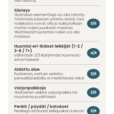
osin siistitty.
Siisteys
Yksittäisiä elementtejä voi olla töhritty.
Töhrimisiä pääosin yritettu siistiä. Osa
3/5
roskiksista voivat olla jo kukkuroillaan
muttei roskia juurikaan maassa.
Yksittäisiä/muutamia roskia voi olla
maassa.
Huomioi eri-ikäiset leikkijät (1-2 /
3-6 / 7+)
4/5
Vähintään 2/3 ikäryhmää huomioitu
erinomaisesti
Aidattu alue
3/5
Puoliavoin, osittain aidattu
pensailla/aidoilla, ei merkittävää riskiä
Varjonpaikkoja
3/5
Yksittäinen selkeä varjonpaikka tai
muutamia puolittaisia
Penkit / pöydät / katokset
3/5
Penkkejä riittävästi leikkipaikan kokoon