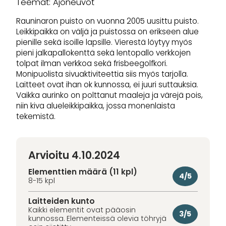
Teemat: Ajoneuvot
Rauninaron puisto on vuonna 2005 uusittu puisto.
Leikkipaikka on väljä ja puistossa on erikseen alue
pienille sekä isoille lapsille. Vierestä löytyy myös
pieni jalkapallokenttä sekä lentopallo verkkojen
tolpat ilman verkkoa sekä frisbeegolfkori.
Monipuolista sivuaktiviteettia siis myös tarjolla.
Laitteet ovat ihan ok kunnossa, ei juuri suttauksia.
Vaikka aurinko on polttanut maaleja ja värejä pois,
niin kiva alueleikkipaikka, jossa monenlaista
tekemistä.
Arvioitu 4.10.2024
Elementtien määrä (11 kpl)
4/5
8-15 kpl
Laitteiden kunto
Kaikki elementit ovat pääosin
3/5
kunnossa. Elementeissä olevia töhryjä