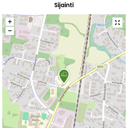
Sijainti
+
−