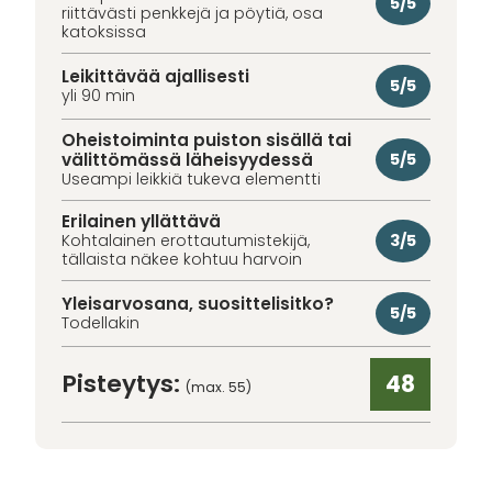
5/5
riittävästi penkkejä ja pöytiä, osa
katoksissa
Leikittävää ajallisesti
5/5
yli 90 min
Oheistoiminta puiston sisällä tai
välittömässä läheisyydessä
5/5
Useampi leikkiä tukeva elementti
Erilainen yllättävä
3/5
Kohtalainen erottautumistekijä,
tällaista näkee kohtuu harvoin
Yleisarvosana, suosittelisitko?
5/5
Todellakin
Pisteytys:
48
(max. 55)