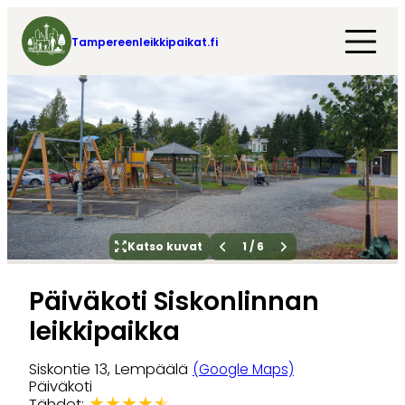
Tampereenleikkipaikat.fi
Katso kuvat
1
/
6
Päiväkoti Siskonlinnan
leikkipaikka
Siskontie 13, Lempäälä
(Google Maps)
Päiväkoti
★
★
★
★
★
Tähdet: