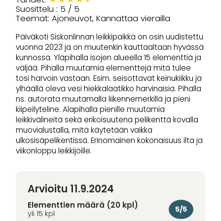
Suosittelu : 5 / 5
Teemat: Ajoneuvot, Kannattaa vierailla
Päiväkoti Siskonlinnan leikkipaikka on osin uudistettu
vuonna 2023 ja on muutenkin kauttaaltaan hyvässä
kunnossa. Yläpihalla isojen alueella 15 elementtiä ja
väljää. Pihalla muutamia elementtejä mitä tulee
tosi harvoin vastaan. Esim. seisottavat keinukiikku ja
ylhäällä oleva vesi hiekkalaatikko harvinaisia. Pihalla
ns. autorata muutamalla liikennemerkillä ja pieni
kiipeilyteline. Alapihalla pienille muutamia
leikkivälineitä sekä erikoisuutena pelikenttä kovalla
muovialustalla, mitä käytetään vaikka
ulkosisäpelikentissä. Erinomainen kokonaisuus ilta ja
viikonloppu leikkijöille.
Arvioitu 11.9.2024
Elementtien määrä (20 kpl)
5/5
yli 15 kpl