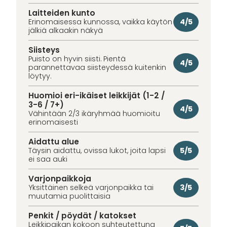
Laitteiden kunto
4/5
Erinomaisessa kunnossa, vaikka käytön
jälkiä alkaakin näkyä
Siisteys
Puisto on hyvin siisti. Pientä
4/5
parannettavaa siisteydessä kuitenkin
löytyy.
Huomioi eri-ikäiset leikkijät (1-2 /
3-6 / 7+)
4/5
Vähintään 2/3 ikäryhmää huomioitu
erinomaisesti
Aidattu alue
5/5
Täysin aidattu, ovissa lukot, joita lapsi
ei saa auki
Varjonpaikkoja
3/5
Yksittäinen selkeä varjonpaikka tai
muutamia puolittaisia
Penkit / pöydät / katokset
Leikkipaikan kokoon suhteutettuna