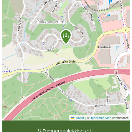
Leaflet
|
©
OpenStreetMap
contributors
© Tampereenleikkipaikat.fi