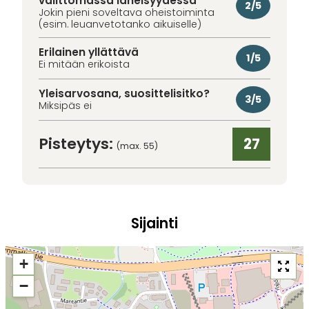
välittömässä läheisyydessä
2/5
Jokin pieni soveltava oheistoiminta
(esim. leuanvetotanko aikuiselle)
Erilainen yllättävä
1/5
Ei mitään erikoista
Yleisarvosana, suosittelisitko?
3/5
Miksipäs ei
Pisteytys:
27
(max. 55)
Sijainti
+
−