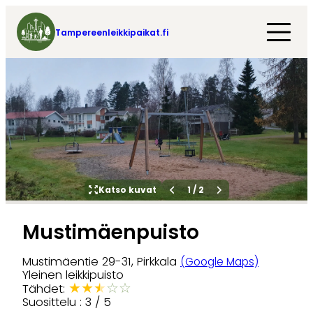
Tampereenleikkipaikat.fi
Katso kuvat
1
/
2
Mustimäenpuisto
Mustimäentie 29-31, Pirkkala
(Google Maps)
Yleinen leikkipuisto
★
★
★
☆
☆
Tähdet:
Suosittelu : 3 / 5