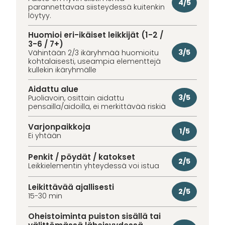
4/5
parannettavaa siisteydessä kuitenkin
löytyy.
Huomioi eri-ikäiset leikkijät (1-2 /
3-6 / 7+)
3/5
Vähintään 2/3 ikäryhmää huomioitu
kohtalaisesti, useampia elementtejä
kullekin ikäryhmälle
Aidattu alue
3/5
Puoliavoin, osittain aidattu
pensailla/aidoilla, ei merkittävää riskiä
Varjonpaikkoja
1/5
Ei yhtään
Penkit / pöydät / katokset
2/5
Leikkielementin yhteydessä voi istua
Leikittävää ajallisesti
2/5
15-30 min
Oheistoiminta puiston sisällä tai