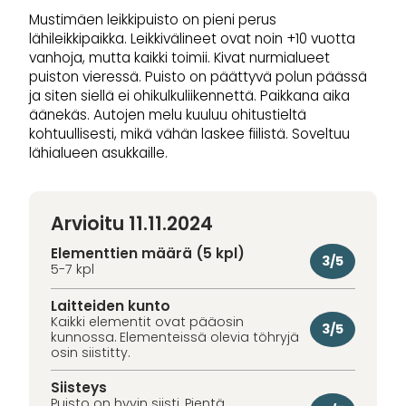
Mustimäen leikkipuisto on pieni perus
lähileikkipaikka. Leikkivälineet ovat noin +10 vuotta
vanhoja, mutta kaikki toimii. Kivat nurmialueet
puiston vieressä. Puisto on päättyvä polun päässä
ja siten siellä ei ohikulkuliikennettä. Paikkana aika
äänekäs. Autojen melu kuuluu ohitustieltä
kohtuullisesti, mikä vähän laskee fiilistä. Soveltuu
lähialueen asukkaille.
Arvioitu 11.11.2024
Elementtien määrä (5 kpl)
3/5
5-7 kpl
Laitteiden kunto
Kaikki elementit ovat pääosin
3/5
kunnossa. Elementeissä olevia töhryjä
osin siistitty.
Siisteys
Puisto on hyvin siisti. Pientä