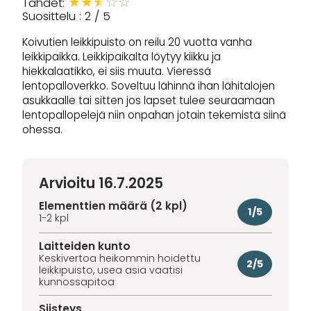
★
★
★
☆
☆
Tähdet:
Suosittelu : 2 / 5
Koivutien leikkipuisto on reilu 20 vuotta vanha
leikkipaikka. Leikkipaikalta löytyy kiikku ja
hiekkalaatikko, ei siis muuta. Vieressä
lentopalloverkko. Soveltuu lähinnä ihan lähitalojen
asukkaalle tai sitten jos lapset tulee seuraamaan
lentopallopelejä niin onpahan jotain tekemistä siinä
ohessa.
Arvioitu 16.7.2025
Elementtien määrä (2 kpl)
1/5
1-2 kpl
Laitteiden kunto
Keskivertoa heikommin hoidettu
2/5
leikkipuisto, usea asia vaatisi
kunnossapitoa
Siisteys