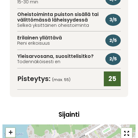
15-30 min
Oheistoiminta puiston sisällä tai
välittömässä läheisyydessä
3/5
Selkeä yksittäinen oheistoiminta
Erilainen yllättävä
2/5
Pieni erikoisuus
Yleisarvosana, suosittelisitko?
2/5
Todennäköisesti en
Pisteytys:
25
(max. 55)
Sijainti
+