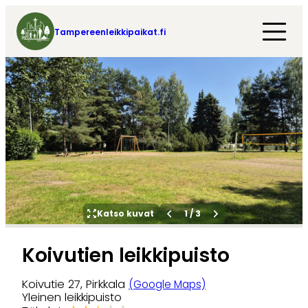
Tampereenleikkipaikat.fi
Katso kuvat
1
/
3
Koivutien leikkipuisto
Koivutie 27, Pirkkala
(Google Maps)
Yleinen leikkipuisto