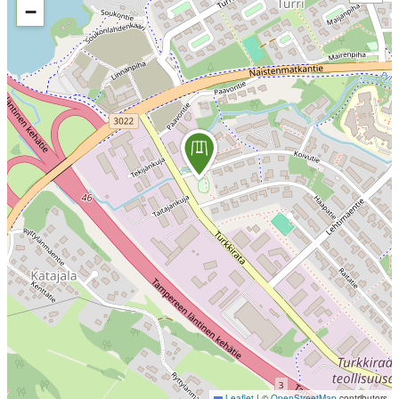
−
Leaflet
|
©
OpenStreetMap
contributors