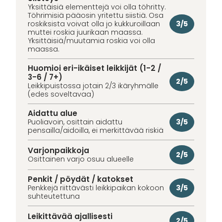
Yksittäisiä elementtejä voi olla töhritty.
Töhrimisiä pääosin yritettu siistiä. Osa
3/5
roskiksista voivat olla jo kukkuroillaan
muttei roskia juurikaan maassa.
Yksittäisiä/muutamia roskia voi olla
maassa.
Huomioi eri-ikäiset leikkijät (1-2 /
3-6 / 7+)
2/5
Leikkipuistossa jotain 2/3 ikäryhmälle
(edes soveltavaa)
Aidattu alue
3/5
Puoliavoin, osittain aidattu
pensailla/aidoilla, ei merkittävää riskiä
Varjonpaikkoja
2/5
Osittainen varjo osuu alueelle
Penkit / pöydät / katokset
3/5
Penkkejä riittävästi leikkipaikan kokoon
suhteutettuna
Leikittävää ajallisesti
2/5