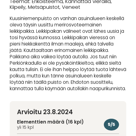
Teemat: Erikoisteema, Kannattaa vierailla,
Kiipeily, Metsäpuistot, Veneet
Kuusiniemenpuisto on vanhan asuinalueen keskellä
oleva täysin uusittu merirosvoteemainen
leikkipaikka. Leikkipaikan välineet ovat lähes uusia ja
tosi hyvässä kunnossa. Leikkipaikan vieressä on
pieni hiekkakenttä ilman maaleja, ehkä talvella
jäätä. Kauttaaltaan erinomainen leikkipaikka.
Paikkana aika vaikea löytää autolla. Jos tuut niin
Perkiönkadulla ei ole pysäköintikieltoa, elikkä sieltä
kautta tulisin. Ei ole ihan helppo löytää tuota lähtevä
polkua, mutta kun tänne asuinalueen keskelle
löytää niin täällä puisto on. Ehdoton suosittelu,
kannattaa tulla käymään autollakin naapurikunnista.
Arvioitu 23.8.2024
Elementtien määrä (16 kpl)
5/5
yli 15 kpl