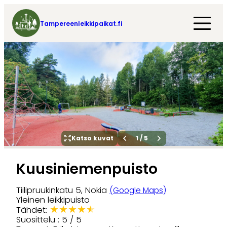
Tampereenleikkipaikat.fi
Katso kuvat
1
/
5
Kuusiniemenpuisto
Tiilipruukinkatu 5, Nokia
(Google Maps)
Yleinen leikkipuisto
★
★
★
★
★
Tähdet:
Suosittelu : 5 / 5