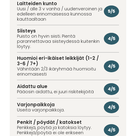
Laitteiden kunto
Uusi / alle 3 v vanha / uudenveroinen ja
5/5
edelleen erinomaisessa kunnossa
kauttaaltaan
Siisteys
Puisto on hyvin siisti. Pientä
4/5
parannettavaa siisteydessä kuitenkin
löytyy.
Huomioi eri-ikäiset leikkijät (1-2 /
3-6 / 7+)
4/5
Vähintään 2/3 ikäryhmää huomioitu
erinomaisesti
Aidattu alue
4/5
Pääosin aidattu, ei juuri riskitekijöitä
Varjonpaikkoja
4/5
Useita varjonpaikkoja.
Penkit / pöydät / katokset
Penkkejä, pöytiä ja katoksia löytyy.
4/5
Penkkejä/pöytiä ei ole erikseen