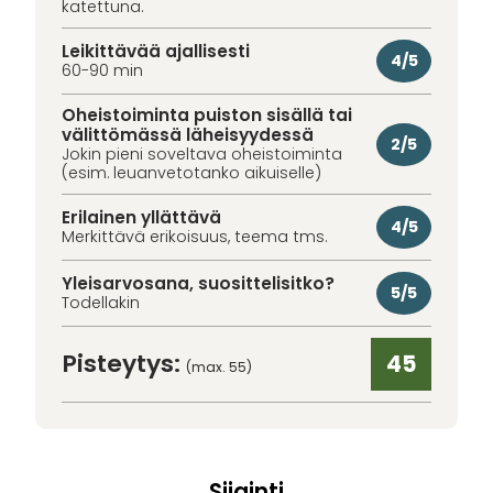
katettuna.
Leikittävää ajallisesti
4/5
60-90 min
Oheistoiminta puiston sisällä tai
välittömässä läheisyydessä
2/5
Jokin pieni soveltava oheistoiminta
(esim. leuanvetotanko aikuiselle)
Erilainen yllättävä
4/5
Merkittävä erikoisuus, teema tms.
Yleisarvosana, suosittelisitko?
5/5
Todellakin
Pisteytys:
45
(max. 55)
Sijainti