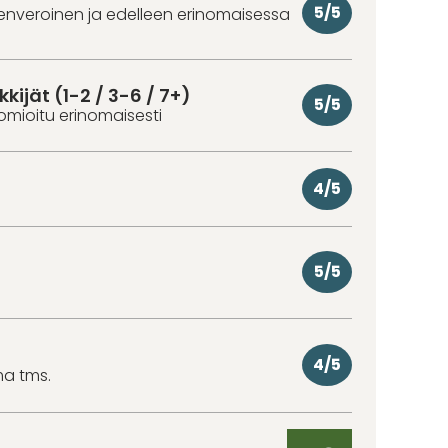
5/5
denveroinen ja edelleen erinomaisessa
kkijät (1-2 / 3-6 / 7+)
5/5
omioitu erinomaisesti
4/5
5/5
4/5
ma tms.