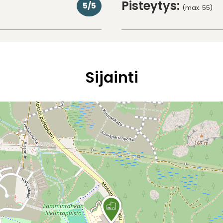
Pisteytys:
5/5
(max. 55)
Sijainti