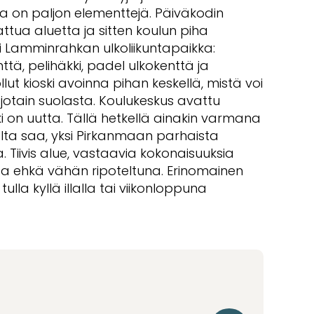
la on paljon elementtejä. Päiväkodin
attua aluetta ja sitten koulun piha
ksi Lamminrahkan ulkoliikuntapaikka:
ttä, pelihäkki, padel ulkokenttä ja
ollut kioski avoinna pihan keskellä, mistä voi
i jotain suolasta. Koulukeskus avattu
ki on uutta. Tällä hetkellä ainakin varmana
ta saa, yksi Pirkanmaan parhaista
. Tiivis alue, vastaavia kokonaisuuksia
tta ehkä vähän ripoteltuna. Erinomainen
ulla kyllä illalla tai viikonloppuna