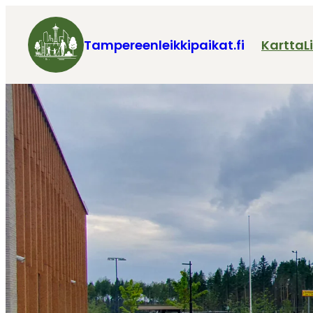
Tampereenleikkipaikat.fi
Kartta
L