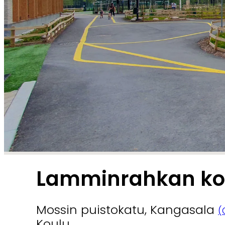
Lamminrahkan koul
Mossin puistokatu, Kangasala
(
Koulu