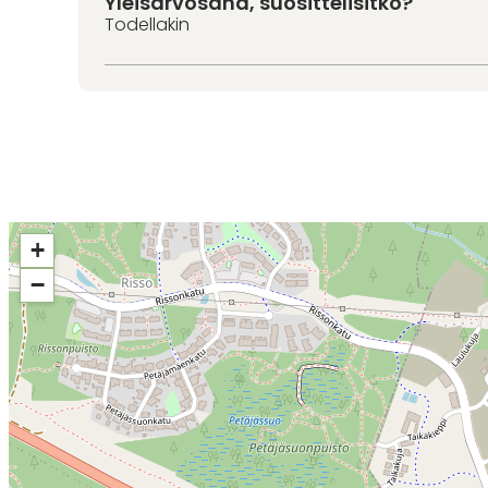
Yleisarvosana, suosittelisitko?
Todellakin
+
−