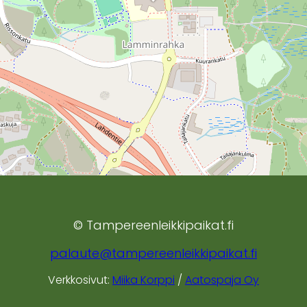
© Tampereenleikkipaikat.fi
palaute@tampereenleikkipaikat.fi
Verkkosivut:
Miika Korppi
/
Aatospaja Oy