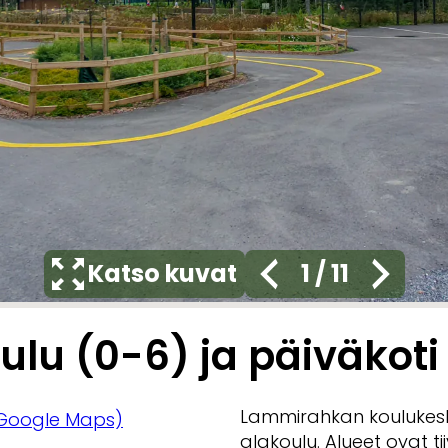
Katso kuvat
1
/
11
u (0-6) ja päiväkoti
Lammirahkan koulukeskuk
Google Maps)
alakoulu. Alueet ovat tiiv