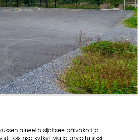
sen alueella sijaitsee päiväkoti ja
isti toisiinsa kytkettyjä ja arvioitu siksi