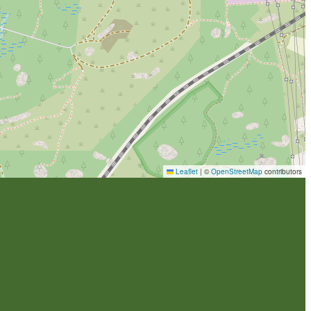
Leaflet
|
©
OpenStreetMap
contributors