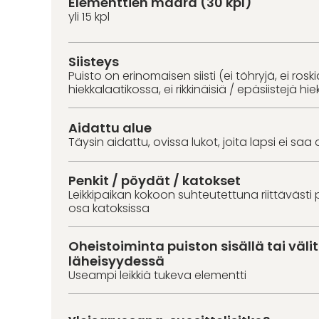
Elementtien määrä (30 kpl)
yli 15 kpl
Siisteys
Puisto on erinomaisen siisti (ei töhryjä, ei roski
hiekkalaatikossa, ei rikkinäisiä / epäsiistejä hie
Aidattu alue
Täysin aidattu, ovissa lukot, joita lapsi ei saa 
Penkit / pöydät / katokset
Leikkipaikan kokoon suhteutettuna riittävästi 
osa katoksissa
Oheistoiminta puiston sisällä tai väl
läheisyydessä
Useampi leikkiä tukeva elementti