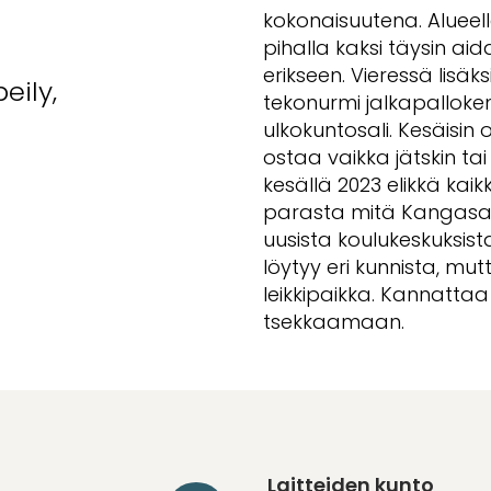
kokonaisuutena. Alueel
pihalla kaksi täysin aid
erikseen. Vieressä lisä
eily,
tekonurmi jalkapalloken
ulkokuntosali. Kesäisin 
ostaa vaikka jätskin ta
kesällä 2023 elikkä kaik
parasta mitä Kangasal
uusista koulukeskuksista
löytyy eri kunnista, mu
leikkipaikka. Kannattaa t
tsekkaamaan.
Laitteiden kunto