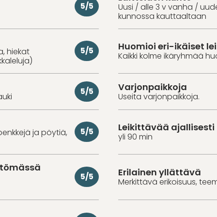
5/5
Uusi / alle 3 v vanha / uu
kunnossa kauttaaltaan
Huomioi eri-ikäiset lei
5/5
a, hiekat
Kaikki kolme ikäryhmää hu
kkaleluja)
Varjonpaikkoja
5/5
auki
Useita varjonpaikkoja.
Leikittävää ajallisesti
5/5
penkkejä ja pöytiä,
yli 90 min
ittömässä
Erilainen yllättävä
5/5
Merkittävä erikoisuus, tee