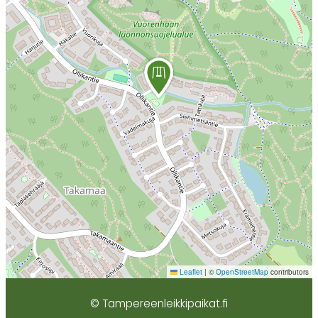
Leaflet
|
©
OpenStreetMap
contributors
© Tampereenleikkipaikat.fi