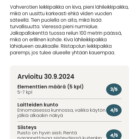
Vahverotien leikkipaikka on kiva, pieni lähileikkipaikka,
mikä on uusittu karkeasti ehkä viiden vuoden
säteellä. Tien puolella on aita, mikä lisää
turvallisuutta. Vieressä pieni nurmialue.
Jalkapallokenttä tuossa reilun 100 metrin päässä,
mikä on erillinen kohde. Kiva lähileikkipaikka
lähialueen asukkaalle. Riistapolun leikkipaikka
parempi, jos tulee alueelle yhtään kauempaa.
Arvioitu 30.9.2024
Elementtien määrä (5 kpl)
3/5
5-7 kpl
Laitteiden kunto
4/5
Erinomaisessa kunnossa, vaikka käytön
jälkiä alkaakin näkyä
Siisteys
Puisto on hyvin siisti. Pientä
4/5
parannettavaa siisteydessä kuitenkin