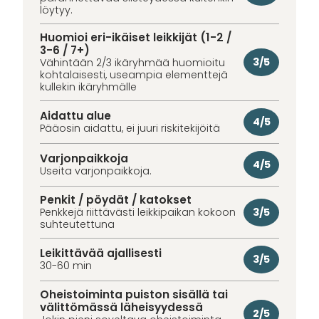
löytyy.
Huomioi eri-ikäiset leikkijät (1-2 /
3-6 / 7+)
3/5
Vähintään 2/3 ikäryhmää huomioitu
kohtalaisesti, useampia elementtejä
kullekin ikäryhmälle
Aidattu alue
4/5
Pääosin aidattu, ei juuri riskitekijöitä
Varjonpaikkoja
4/5
Useita varjonpaikkoja.
Penkit / pöydät / katokset
3/5
Penkkejä riittävästi leikkipaikan kokoon
suhteutettuna
Leikittävää ajallisesti
3/5
30-60 min
Oheistoiminta puiston sisällä tai
välittömässä läheisyydessä
2/5