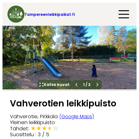
Tampereenleikkipaikat.fi
Katso kuvat
1
/
2
Vahverotien leikkipuisto
Vahverotie, Pirkkala
(Google Maps)
Yleinen leikkipuisto
★
★
★
★
☆
Tähdet:
Suosittelu : 3 / 5