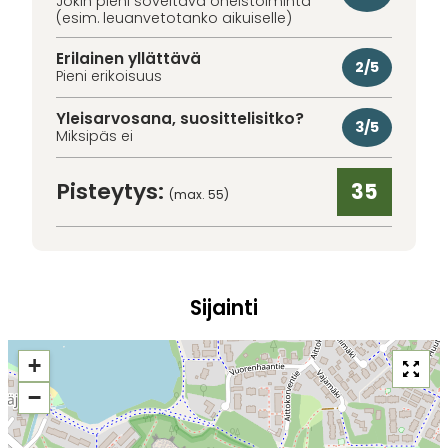
Jokin pieni soveltava oheistoiminta
(esim. leuanvetotanko aikuiselle)
Erilainen yllättävä
2/5
Pieni erikoisuus
Yleisarvosana, suosittelisitko?
3/5
Miksipäs ei
Pisteytys:
35
(max. 55)
Sijainti
+
−