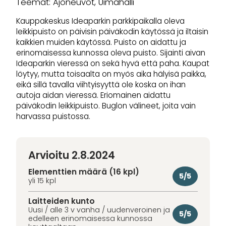
Teemat: Ajoneuvot, Uimahalli
Kauppakeskus Ideaparkin parkkipaikalla oleva
leikkipuisto on päivisin päiväkodin käytössä ja iltaisin
kaikkien muiden käytössä. Puisto on aidattu ja
erinomaisessa kunnossa oleva puisto. Sijainti aivan
Ideaparkin vieressä on sekä hyvä että paha. Kaupat
löytyy, mutta toisaalta on myös aika hälyisä paikka,
eikä sillä tavalla viihtyisyyttä ole koska on ihan
autoja aidan vieressä. Eriomainen aidattu
päiväkodin leikkipuisto. Buglon välineet, joita vain
harvassa puistossa.
Arvioitu 2.8.2024
Elementtien määrä (16 kpl)
5/5
yli 15 kpl
Laitteiden kunto
Uusi / alle 3 v vanha / uudenveroinen ja
5/5
edelleen erinomaisessa kunnossa