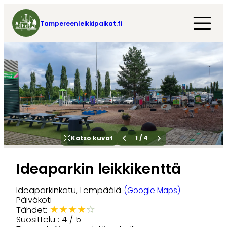
Tampereenleikkipaikat.fi
Katso kuvat
1
/
4
Ideaparkin leikkikenttä
Ideaparkinkatu, Lempäälä
(Google Maps)
Päiväkoti
★
★
★
★
☆
Tähdet:
Suosittelu : 4 / 5