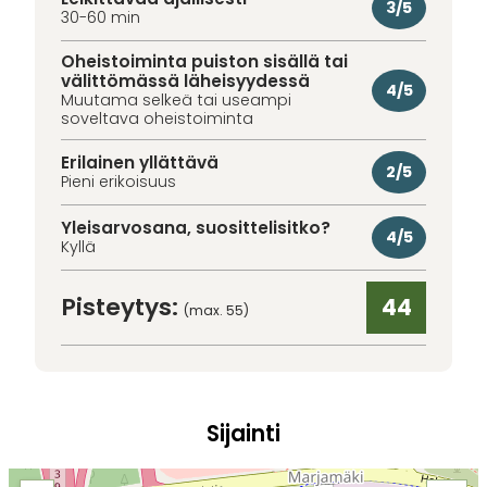
3/5
30-60 min
Oheistoiminta puiston sisällä tai
välittömässä läheisyydessä
4/5
Muutama selkeä tai useampi
soveltava oheistoiminta
Erilainen yllättävä
2/5
Pieni erikoisuus
Yleisarvosana, suosittelisitko?
4/5
Kyllä
Pisteytys:
44
(max. 55)
Sijainti