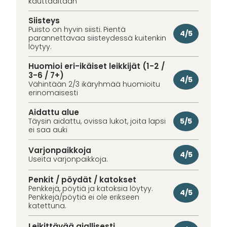
kauttaaltaan
Siisteys
Puisto on hyvin siisti. Pientä
4/5
parannettavaa siisteydessä kuitenkin
löytyy.
Huomioi eri-ikäiset leikkijät (1-2 /
3-6 / 7+)
4/5
Vähintään 2/3 ikäryhmää huomioitu
erinomaisesti
Aidattu alue
5/5
Täysin aidattu, ovissa lukot, joita lapsi
ei saa auki
Varjonpaikkoja
4/5
Useita varjonpaikkoja.
Penkit / pöydät / katokset
Penkkejä, pöytiä ja katoksia löytyy.
4/5
Penkkejä/pöytiä ei ole erikseen
katettuna.
Leikittävää ajallisesti