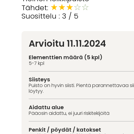
★
★
★
☆
☆
Tähdet:
Suosittelu : 3 / 5
Arvioitu 11.11.2024
Elementtien määrä (5 kpl)
5-7 kpl
Siisteys
Puisto on hyvin siisti. Pientä parannettavaa s
löytyy.
Aidattu alue
Pääosin aidattu, ei juuri riskitekijöitä
Penkit / pöydät / katokset