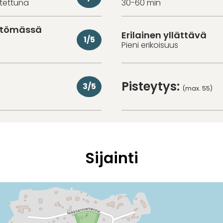
utettuna
30-60 min
ittömässä
Erilainen yllättävä
1/5
Pieni erikoisuus
Pisteytys:
3/5
(max. 55)
Sijainti