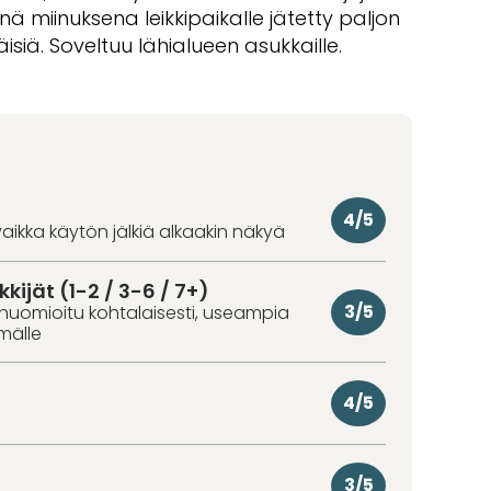
enä miinuksena leikkipaikalle jätetty paljon
näisiä. Soveltuu lähialueen asukkaille.
4/5
aikka käytön jälkiä alkaakin näkyä
kkijät (1-2 / 3-6 / 7+)
3/5
huomioitu kohtalaisesti, useampia
hmälle
4/5
3/5