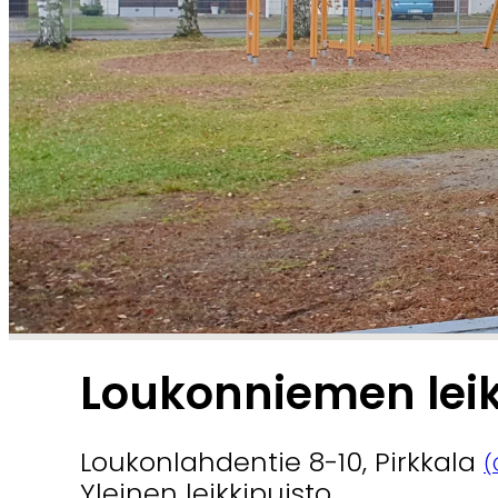
Loukonniemen leik
Loukonlahdentie 8-10, Pirkkala
(
Yleinen leikkipuisto