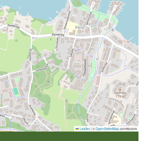
Leaflet
|
©
OpenStreetMap
contributors