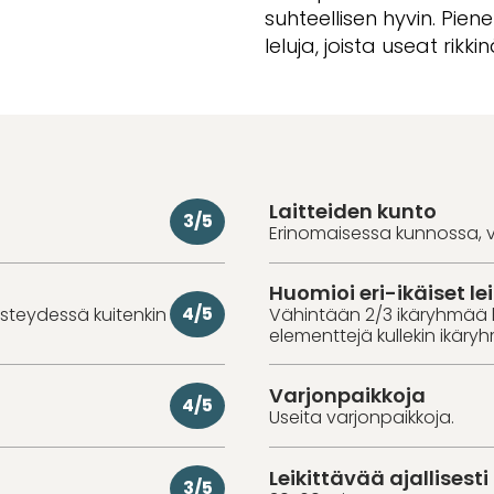
suhteellisen hyvin. Pien
leluja, joista useat rikki
Laitteiden kunto
3/5
Erinomaisessa kunnossa, v
Huomioi eri-ikäiset lei
4/5
iisteydessä kuitenkin
Vähintään 2/3 ikäryhmää 
elementtejä kullekin ikäry
Varjonpaikkoja
4/5
Useita varjonpaikkoja.
Leikittävää ajallisesti
3/5