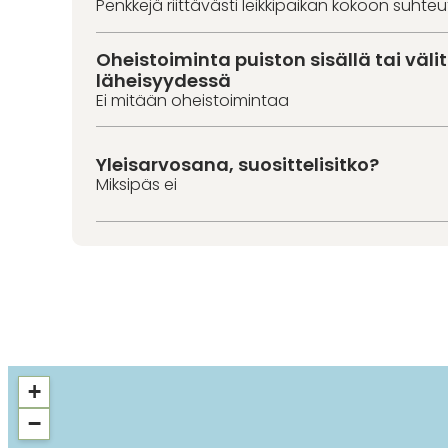
Penkkejä riittävästi leikkipaikan kokoon suhte
Oheistoiminta puiston sisällä tai väl
läheisyydessä
Ei mitään oheistoimintaa
Yleisarvosana, suosittelisitko?
Miksipäs ei
+
−