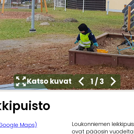
Katso kuvat
1
/
3
kipuisto
Loukonniemen leikkipuis
Google Maps)
ovat pääosin vuodelta 