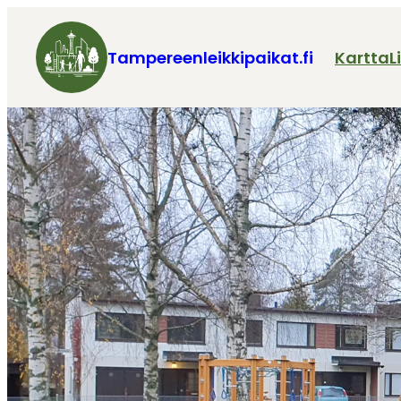
Tampereenleikkipaikat.fi
Kartta
L