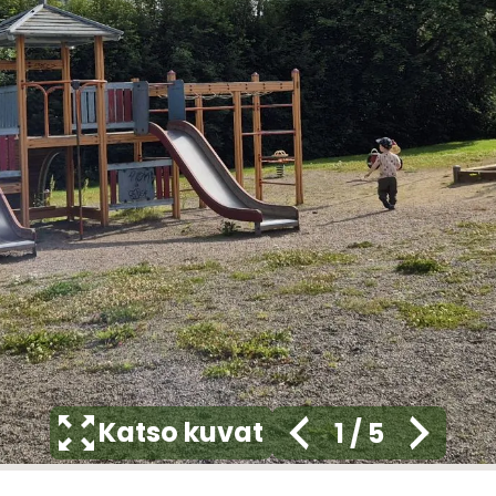
Katso kuvat
1
/
5