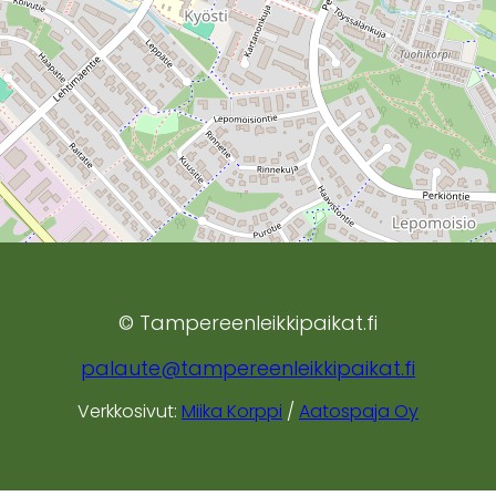
© Tampereenleikkipaikat.fi
palaute@tampereenleikkipaikat.fi
Verkkosivut:
Miika Korppi
/
Aatospaja Oy