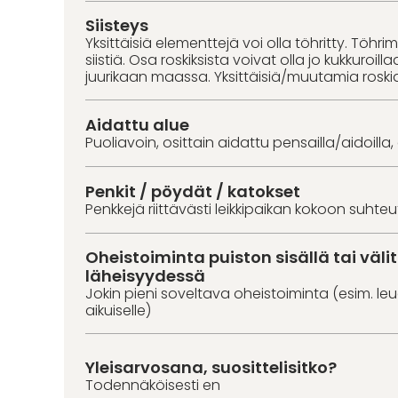
Siisteys
Yksittäisiä elementtejä voi olla töhritty. Töhri
siistiä. Osa roskiksista voivat olla jo kukkuroill
juurikaan maassa. Yksittäisiä/muutamia roski
Aidattu alue
Puoliavoin, osittain aidattu pensailla/aidoilla,
Penkit / pöydät / katokset
Penkkejä riittävästi leikkipaikan kokoon suhte
Oheistoiminta puiston sisällä tai väl
läheisyydessä
Jokin pieni soveltava oheistoiminta (esim. l
aikuiselle)
Yleisarvosana, suosittelisitko?
Todennäköisesti en