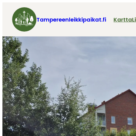
Tampereenleikkipaikat.fi
Kartta
L