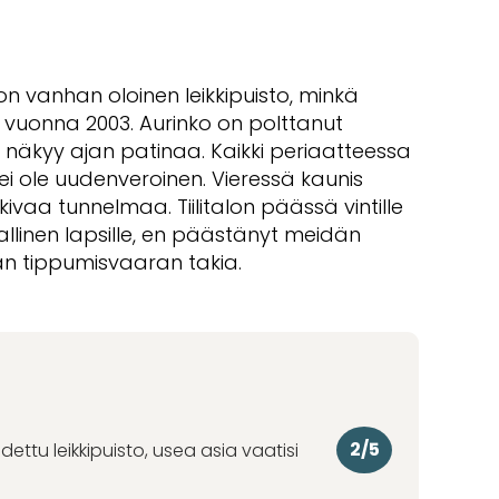
 on vanhan oloinen leikkipuisto, minkä
 vuonna 2003. Aurinko on polttanut
ä näkyy ajan patinaa. Kaikki periaatteessa
ei ole uudenveroinen. Vieressä kaunis
 kivaa tunnelmaa. Tiilitalon päässä vintille
llinen lapsille, en päästänyt meidän
ään tippumisvaaran takia.
2/5
ettu leikkipuisto, usea asia vaatisi