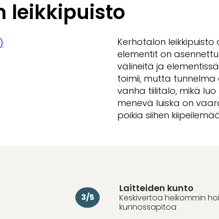
leikkipuisto
Kerhotalon leikkipuisto
)
elementit on asennettu
välineitä ja elementiss
toimii, mutta tunnelma 
vanha tiilitalo, mikä luo
menevä luiska on vaara
poikia siihen kiipeilem
Laitteiden kunto
3/5
Keskivertoa heikommin hoid
kunnossapitoa