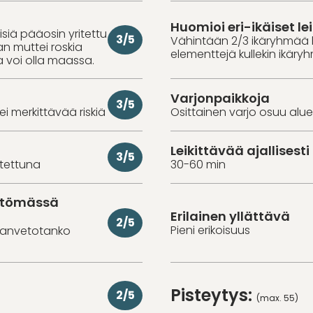
Huomioi eri-ikäiset lei
misiä pääosin yritettu
3/5
Vähintään 2/3 ikäryhmää 
aan muttei roskia
elementtejä kullekin ikäry
a voi olla maassa.
Varjonpaikkoja
3/5
 ei merkittävää riskiä
Osittainen varjo osuu alue
Leikittävää ajallisesti
3/5
utettuna
30-60 min
ittömässä
Erilainen yllättävä
2/5
Pieni erikoisuus
euanvetotanko
Pisteytys:
2/5
(max. 55)