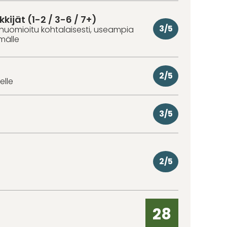
kkijät (1-2 / 3-6 / 7+)
3/5
huomioitu kohtalaisesti, useampia
hmälle
2/5
elle
3/5
2/5
28