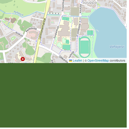
Leaflet
|
©
OpenStreetMap
contributors