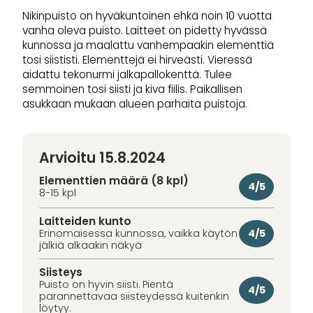
Nikinpuisto on hyväkuntoinen ehkä noin 10 vuotta
vanha oleva puisto. Laitteet on pidetty hyvässä
kunnossa ja maalattu vanhempaakin elementtiä
tosi siististi. Elementtejä ei hirveästi. Vieressä
aidattu tekonurmi jalkapallokenttä. Tulee
semmoinen tosi siisti ja kiva fiilis. Paikallisen
asukkaan mukaan alueen parhaita puistoja.
Arvioitu 15.8.2024
Elementtien määrä (8 kpl)
4/5
8-15 kpl
Laitteiden kunto
4/5
Erinomaisessa kunnossa, vaikka käytön
jälkiä alkaakin näkyä
Siisteys
Puisto on hyvin siisti. Pientä
4/5
parannettavaa siisteydessä kuitenkin
löytyy.