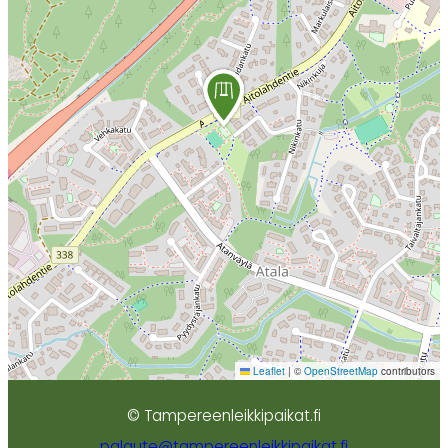
Leaflet
|
©
OpenStreetMap
contributors
© Tampereenleikkipaikat.fi
palaute@tampereenleikkipaikat.fi