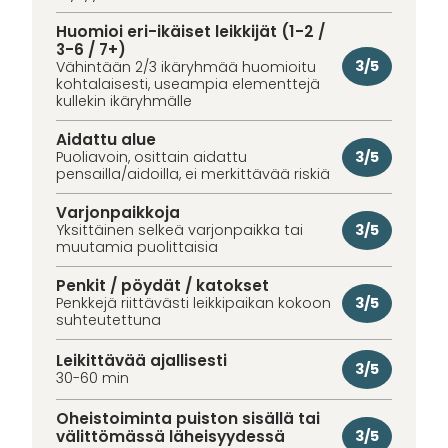
Huomioi eri-ikäiset leikkijät (1-2 /
3-6 / 7+)
3/5
Vähintään 2/3 ikäryhmää huomioitu
kohtalaisesti, useampia elementtejä
kullekin ikäryhmälle
Aidattu alue
3/5
Puoliavoin, osittain aidattu
pensailla/aidoilla, ei merkittävää riskiä
Varjonpaikkoja
3/5
Yksittäinen selkeä varjonpaikka tai
muutamia puolittaisia
Penkit / pöydät / katokset
3/5
Penkkejä riittävästi leikkipaikan kokoon
suhteutettuna
Leikittävää ajallisesti
3/5
30-60 min
Oheistoiminta puiston sisällä tai
välittömässä läheisyydessä
3/5