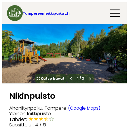
Tampereenleikkipaikat.fi
Katso kuvat
1
/
3
Nikinpuisto
Ahoniitynpolku, Tampere
(Google Maps)
Yleinen leikkipuisto
★
★
★
★
☆
Tähdet:
Suosittelu : 4 / 5