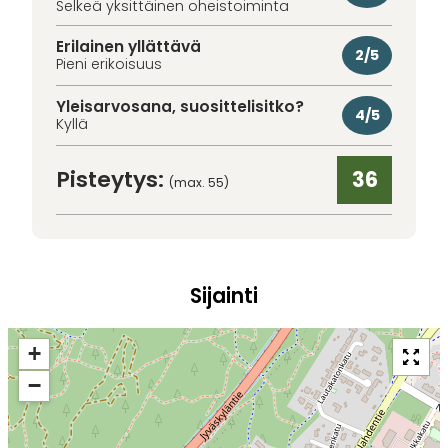
Selkeä yksittäinen oheistoiminta
Erilainen yllättävä
2/5
Pieni erikoisuus
Yleisarvosana, suosittelisitko?
4/5
Kyllä
Pisteytys:
36
(max. 55)
Sijainti
+
−