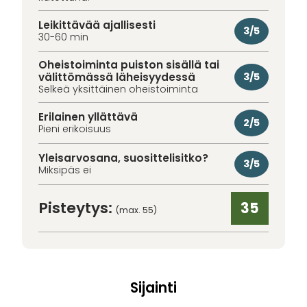
Leikittävää ajallisesti
3/5
30-60 min
Oheistoiminta puiston sisällä tai
välittömässä läheisyydessä
3/5
Selkeä yksittäinen oheistoiminta
Erilainen yllättävä
2/5
Pieni erikoisuus
Yleisarvosana, suosittelisitko?
3/5
Miksipäs ei
Pisteytys:
35
(max. 55)
Sijainti