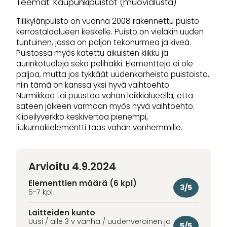
Teemat: Kaupunkipuistot (muovialusta)
Tiilikylänpuisto on vuonna 2008 rakennettu puisto
kerrostaloalueen keskelle. Puisto on vieläkin uuden
tuntuinen, jossa on paljon tekonurmea ja kiveä.
Puistossa myös katettu aikuisten kiikku ja
aurinkotuoleja sekä pelihäkki. Elementtejä ei ole
paljoa, mutta jos tykkäät uudenkarheista puistoista,
niin tämä on kanssa yksi hyvä vaihtoehto.
Nurmikkoa tai puustoa vähän leikkialueella, että
sateen jälkeen varmaan myös hyvä vaihtoehto.
Kiipeilyverkko keskivertoa pienempi,
liukumäkielementti taas vähän vanhemmille.
Arvioitu 4.9.2024
Elementtien määrä (6 kpl)
3/5
5-7 kpl
Laitteiden kunto
Uusi / alle 3 v vanha / uudenveroinen ja
5/5