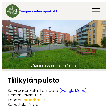
Tampereenleikkipaikat.fi
Katso kuvat
1
/
3
Tiilikylänpuisto
Sarvijaakonkatu, Tampere
(Google Maps)
Yleinen leikkipuisto
★
★
★
★
☆
Tähdet:
Suosittelu : 3 / 5