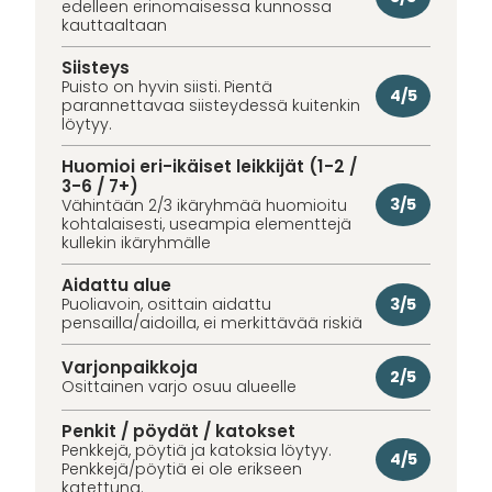
edelleen erinomaisessa kunnossa
kauttaaltaan
Siisteys
Puisto on hyvin siisti. Pientä
4/5
parannettavaa siisteydessä kuitenkin
löytyy.
Huomioi eri-ikäiset leikkijät (1-2 /
3-6 / 7+)
3/5
Vähintään 2/3 ikäryhmää huomioitu
kohtalaisesti, useampia elementtejä
kullekin ikäryhmälle
Aidattu alue
3/5
Puoliavoin, osittain aidattu
pensailla/aidoilla, ei merkittävää riskiä
Varjonpaikkoja
2/5
Osittainen varjo osuu alueelle
Penkit / pöydät / katokset
Penkkejä, pöytiä ja katoksia löytyy.
4/5
Penkkejä/pöytiä ei ole erikseen
katettuna.