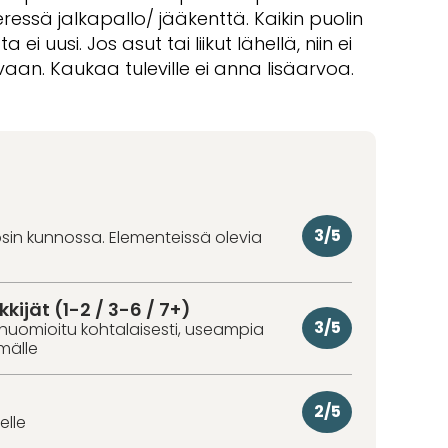
eressä jalkapallo/ jääkenttä. Kaikin puolin
ei uusi. Jos asut tai liikut lähellä, niin ei
aan. Kaukaa tuleville ei anna lisäarvoa.
3/5
osin kunnossa. Elementeissä olevia
kkijät (1-2 / 3-6 / 7+)
3/5
huomioitu kohtalaisesti, useampia
hmälle
2/5
elle