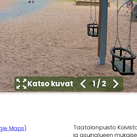
Katso kuvat
1
/
2
Taatalanpuisto Koivist
gle Maps)
ja asuinalueen mukaise