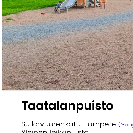
Taatalanpuisto
Sulkavuorenkatu, Tampere
(Goo
Yleinen leikkipuisto