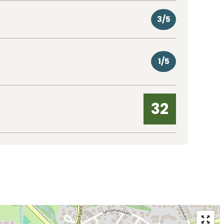
3/5
1/5
32