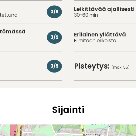
Leikittävää ajallisesti
3/5
utettuna
30-60 min
ittömässä
Erilainen yllättävä
3/5
Ei mitään erikoista
Pisteytys:
3/5
(max. 55)
Sijainti