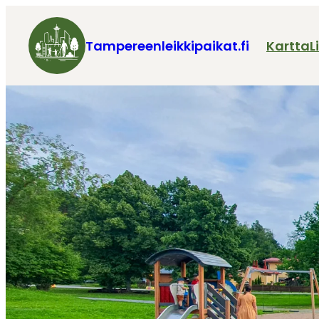
Tampereenleikkipaikat.fi
Kartta
L