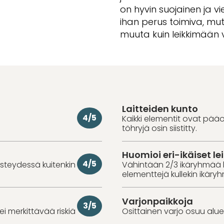
on hyvin suojainen ja vi
ihan perus toimiva, mutta 
muuta kuin leikkimään v
Laitteiden kunto
4/5
Kaikki elementit ovat pää
töhryjä osin siistitty.
Huomioi eri-ikäiset lei
4/5
iisteydessä kuitenkin
Vähintään 2/3 ikäryhmää 
elementtejä kullekin ikäry
Varjonpaikkoja
3/5
 ei merkittävää riskiä
Osittainen varjo osuu alue