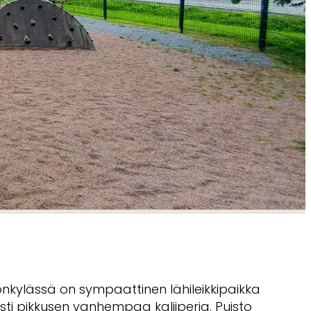
onkylässä on sympaattinen lähileikkipaikka
sti pikkusen vanhempaa kaliiperia. Puisto