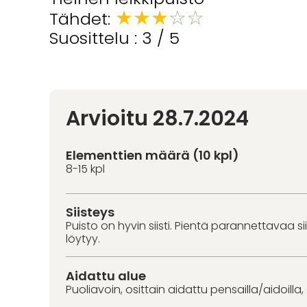
★
★
★
☆
☆
Tähdet:
Suosittelu : 3 / 5
Arvioitu 28.7.2024
Elementtien määrä (10 kpl)
8-15 kpl
Siisteys
Puisto on hyvin siisti. Pientä parannettavaa s
löytyy.
Aidattu alue
Puoliavoin, osittain aidattu pensailla/aidoilla,