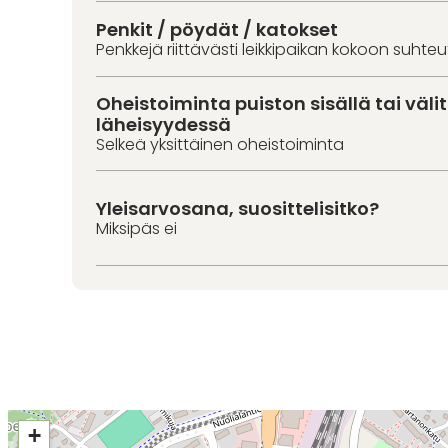
Penkit / pöydät / katokset
Penkkejä riittävästi leikkipaikan kokoon suhte
Oheistoiminta puiston sisällä tai väl
läheisyydessä
Selkeä yksittäinen oheistoiminta
Yleisarvosana, suosittelisitko?
Miksipäs ei
+