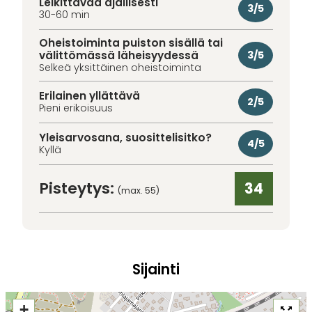
Leikittävää ajallisesti
3/5
30-60 min
Oheistoiminta puiston sisällä tai
välittömässä läheisyydessä
3/5
Selkeä yksittäinen oheistoiminta
Erilainen yllättävä
2/5
Pieni erikoisuus
Yleisarvosana, suosittelisitko?
4/5
Kyllä
Pisteytys:
34
(max. 55)
Sijainti
+