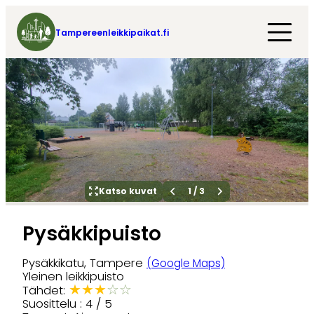
Tampereenleikkipaikat.fi
Katso kuvat
1
/
3
Pysäkkipuisto
Pysäkkikatu, Tampere
(Google Maps)
Yleinen leikkipuisto
★
★
★
☆
☆
Tähdet:
Suosittelu : 4 / 5