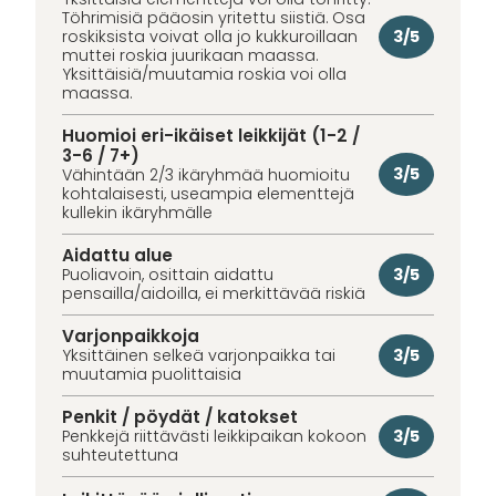
Töhrimisiä pääosin yritettu siistiä. Osa
3/5
roskiksista voivat olla jo kukkuroillaan
muttei roskia juurikaan maassa.
Yksittäisiä/muutamia roskia voi olla
maassa.
Huomioi eri-ikäiset leikkijät (1-2 /
3-6 / 7+)
3/5
Vähintään 2/3 ikäryhmää huomioitu
kohtalaisesti, useampia elementtejä
kullekin ikäryhmälle
Aidattu alue
3/5
Puoliavoin, osittain aidattu
pensailla/aidoilla, ei merkittävää riskiä
Varjonpaikkoja
3/5
Yksittäinen selkeä varjonpaikka tai
muutamia puolittaisia
Penkit / pöydät / katokset
3/5
Penkkejä riittävästi leikkipaikan kokoon
suhteutettuna