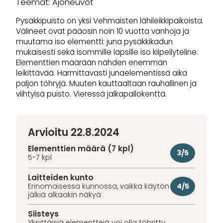
Teemat: Ajoneuvot
Pysäkkipuisto on yksi Vehmaisten lähileikkipaikoista.
Välineet ovat pääosin noin 10 vuotta vanhoja ja
muutama iso elementti: juna pysäkkikadun
mukaisesti sekä isommille lapsille iso kiipeilyteline.
Elementtien määrään nähden enemmän
leikittävää. Harmittavasti junaelementissä aika
paljon töhryjä. Muuten kauttaaltaan rauhallinen ja
viihtyisä puisto. Vieressä jalkapallokenttä.
Arvioitu 22.8.2024
Elementtien määrä (7 kpl)
3/5
5-7 kpl
Laitteiden kunto
4/5
Erinomaisessa kunnossa, vaikka käytön
jälkiä alkaakin näkyä
Siisteys
Yksittäisiä elementtejä voi olla töhritty.