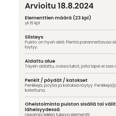
Arvioitu 18.8.2024
Elementtien määrä (23 kpl)
yli 15 kpl
Siisteys
Puisto on hyvin siisti. Pientä parannettavaa s
löytyy.
Aidattu alue
Täysin aidattu, ovissa lukot, joita lapsi ei saa 
Penkit / pöydät / katokset
Penkkejä, pöytiä ja katoksia löytyy. Penkkejä/p
katettuna.
Oheistoiminta puiston sisällä tai väl
läheisyydessä
Useampi leikkiä tukeva elementti