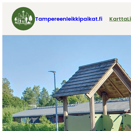
Tampereenleikkipaikat.fi
Kartta
L