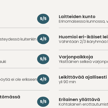
Laitteiden kunto
5/5
Erinomaisessa kunnossa, v
Huomioi eri-ikäiset lei
4/5
iisteydessä kuitenkin
Vähintään 2/3 ikäryhmää 
Varjonpaikkoja
5/5
auki
Yksittäinen selkeä varjonp
Leikittävää ajallisesti
4/5
öytiä ei ole erikseen
yli 90 min
ittömässä
Erilainen yllättävä
5/5
Kohtalainen erottautumiste