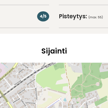
Pisteytys:
4/5
(max. 55)
Sijainti