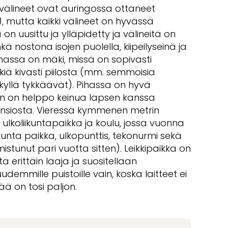
kivälineet ovat auringossa ottaneet
 mutta kaikki välineet on hyvässä
 on uusittu ja ylläpidetty ja välineitä on
hkä nostona isojen puolella, kiipeilyseinä ja
ihassa on mäki, missä on sopivasti
ikkiä kivasti piilosta (mm. semmoisia
kyllä tykkäävät). Pihassa on hyvä
sen on helppo keinua lapsen kanssa
ansiosta. Vieressä kymmenen metrin
ulkoliikuntapaikka ja koulu, jossa vuonna
ikunta paikka, ulkopunttis, tekonurmi sekä
stunut pari vuotta sitten). Leikkipaikka on
erittäin laaja ja suositellaan
udemmille puistoille vain, koska laitteet ei
ävää on tosi paljon.