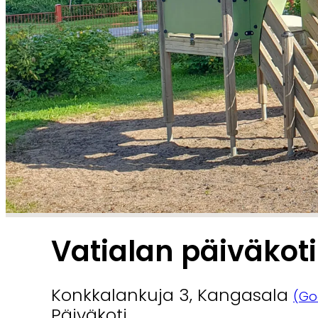
Vatialan päiväkoti
Konkkalankuja 3, Kangasala
(Go
Päiväkoti