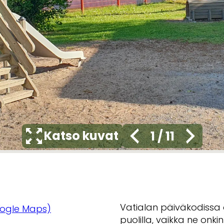
Katso kuvat
1
/
11
Vatialan päiväkodissa o
ogle Maps)
puolilla, vaikka ne onki