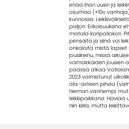
enää ihan uusin ja leik
osumaa (+10v vanhoja),
kunnossa. Leikkivälineitä
paljon. Erikoisuuksina e
matala koripallokori. P
pensaita ja siinä voi le
onkaloita mistä lapset 
jousikeinu, missä aikui
voimakkaiden jousien 
päässä alkaa Vatialan 
2023 valmistunut ulkoli
ala-asteen pihaa (valmi
hieman vanhempi, mutta 
leikkipaikkana. Häviää u
niin kiillä, mutta leikitt