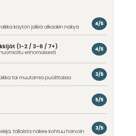
4/5
aikka käytön jälkiä alkaakin näkyä
kkijät (1-2 / 3-6 / 7+)
4/5
huomioitu erinomaisesti
3/5
aikka tai muutamia puolittaisia
5/5
3/5
kijä, tällaista näkee kohtuu harvoin