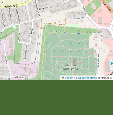
Leaflet
|
©
OpenStreetMap
contributors