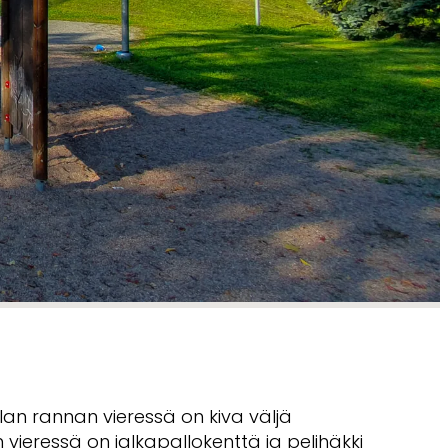
an rannan vieressä on kiva väljä
an vieressä on jalkapallokenttä ja pelihäkki