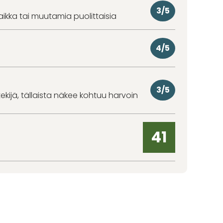
3/5
aikka tai muutamia puolittaisia
4/5
3/5
kijä, tällaista näkee kohtuu harvoin
41