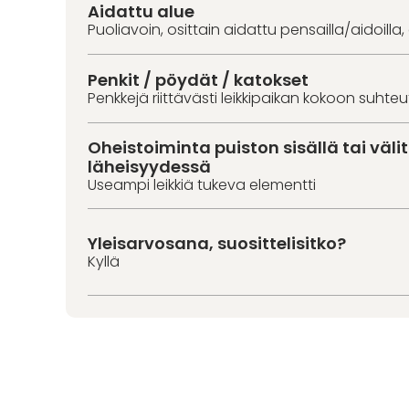
Aidattu alue
Puoliavoin, osittain aidattu pensailla/aidoilla,
Penkit / pöydät / katokset
Penkkejä riittävästi leikkipaikan kokoon suhte
Oheistoiminta puiston sisällä tai väl
läheisyydessä
Useampi leikkiä tukeva elementti
Yleisarvosana, suosittelisitko?
Kyllä