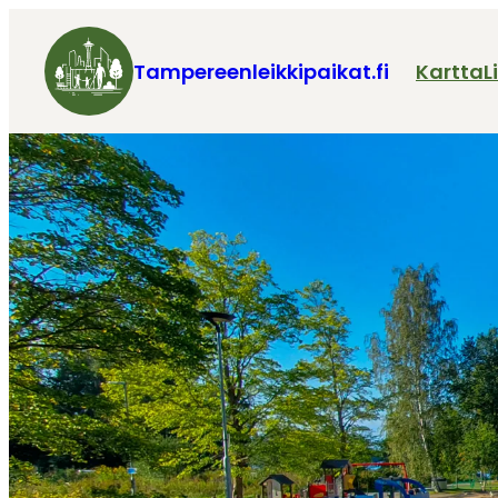
Tampereenleikkipaikat.fi
Kartta
L