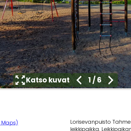
Katso kuvat
1
/
6
Lorisevanpuisto Tahmel
 Maps)
leikkipaikka. Leikkipaik