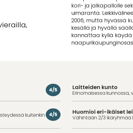
kori- ja jalkapallolle se
uimaranta. Leikkiväline
2006, mutta hyvässä ku
erailla,
kesällä ja hyvällä sääl
kannattaa kyllä käyd
naapurikaupunginosast
Laitteiden kunto
4/5
Erinomaisessa kunnossa, v
Huomioi eri-ikäiset lei
4/5
iisteydessä kuitenkin
Vähintään 2/3 ikäryhmää 