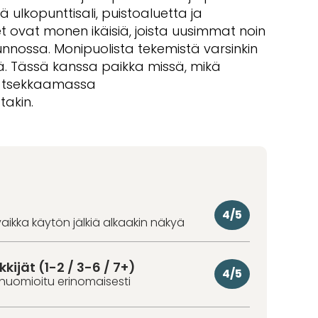
kä ulkopunttisali, puistoaluetta ja
et ovat monen ikäisiä, joista uusimmat noin
nnossa. Monipuolista tekemistä varsinkin
lä. Tässä kanssa paikka missä, mikä
ä tsekkaamassa
akin.
4/5
aikka käytön jälkiä alkaakin näkyä
kkijät (1-2 / 3-6 / 7+)
4/5
huomioitu erinomaisesti