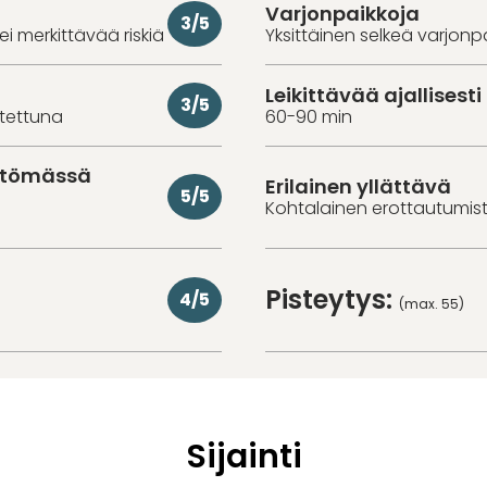
Varjonpaikkoja
3/5
 ei merkittävää riskiä
Yksittäinen selkeä varjonp
Leikittävää ajallisesti
3/5
utettuna
60-90 min
ittömässä
Erilainen yllättävä
5/5
Kohtalainen erottautumiste
Pisteytys:
4/5
(max. 55)
Sijainti