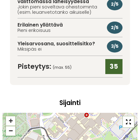
välittömässä läheisyydessä
2/5
Jokin pieni soveltava oheistoiminta
(esim. leuanvetotanko aikuiselle)
Erilainen yllättävä
2/5
Pieni erikoisuus
Yleisarvosana, suosittelisitko?
3/5
Miksipäs ei
Pisteytys:
35
(max. 55)
Sijainti
+
−