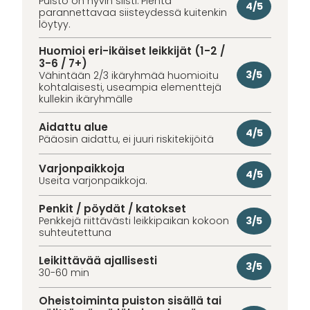
Puisto on hyvin siisti. Pientä
4/5
parannettavaa siisteydessä kuitenkin
löytyy.
Huomioi eri-ikäiset leikkijät (1-2 /
3-6 / 7+)
3/5
Vähintään 2/3 ikäryhmää huomioitu
kohtalaisesti, useampia elementtejä
kullekin ikäryhmälle
Aidattu alue
4/5
Pääosin aidattu, ei juuri riskitekijöitä
Varjonpaikkoja
4/5
Useita varjonpaikkoja.
Penkit / pöydät / katokset
3/5
Penkkejä riittävästi leikkipaikan kokoon
suhteutettuna
Leikittävää ajallisesti
3/5
30-60 min
Oheistoiminta puiston sisällä tai