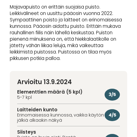
Majavapuisto on erittäin suojaisa puisto.
Leikkivälineet on uusittu pääosin vuonna 2022.
Sympaattinen poisto ja laitteet on erinomaisessa
kunnossa. Pääosin aidattu puisto. Erittäin mukava
rauhallinen fiilis näin lähellä keskustaa. Puiston
pienenä miinuksena on, että hiekkalaatikolle on
jätetty vähän liikaa leluja, mikä vaikeuttaa
leikkimistä puistossa. Puistossa on tilaa myös
pikkusen potkia palloa.
Arvioitu 13.9.2024
Elementtien määrä (5 kpl)
3/5
5-7 kpl
Laitteiden kunto
4/5
Erinomaisessa kunnossa, vaikka käytön
jälkiä alkaakin näkyä
Siisteys