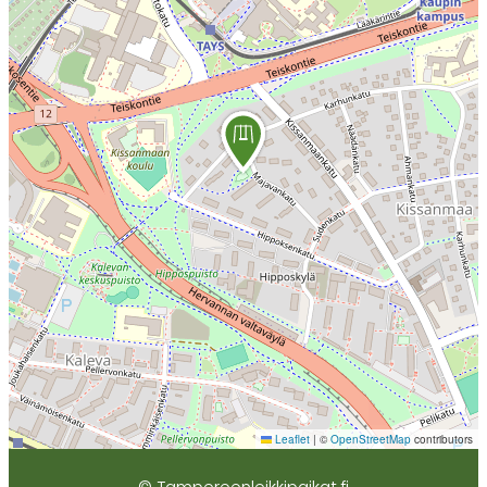
Leaflet
|
©
OpenStreetMap
contributors