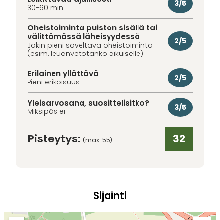
3/5
30-60 min
Oheistoiminta puiston sisällä tai
välittömässä läheisyydessä
2/5
Jokin pieni soveltava oheistoiminta
(esim. leuanvetotanko aikuiselle)
Erilainen yllättävä
2/5
Pieni erikoisuus
Yleisarvosana, suosittelisitko?
3/5
Miksipäs ei
Pisteytys:
32
(max. 55)
Sijainti