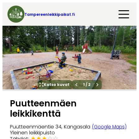
Tampereenleikkipaikat.fi
Katso kuvat
1
/
2
Puutteenmäen
leikkikenttä
Puutteenmäentie 34, Kangasala
(Google Maps)
Yleinen leikkipuisto
★
★
★
☆
☆
Tähdet: