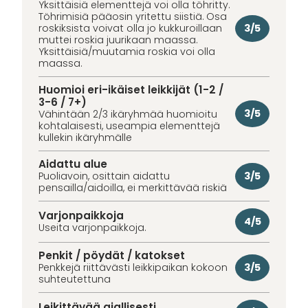
Yksittäisiä elementtejä voi olla töhritty.
Töhrimisiä pääosin yritettu siistiä. Osa
3/5
roskiksista voivat olla jo kukkuroillaan
muttei roskia juurikaan maassa.
Yksittäisiä/muutamia roskia voi olla
maassa.
Huomioi eri-ikäiset leikkijät (1-2 /
3-6 / 7+)
3/5
Vähintään 2/3 ikäryhmää huomioitu
kohtalaisesti, useampia elementtejä
kullekin ikäryhmälle
Aidattu alue
3/5
Puoliavoin, osittain aidattu
pensailla/aidoilla, ei merkittävää riskiä
Varjonpaikkoja
4/5
Useita varjonpaikkoja.
Penkit / pöydät / katokset
3/5
Penkkejä riittävästi leikkipaikan kokoon
suhteutettuna
Leikittävää ajallisesti