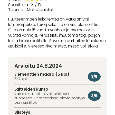
Suosittelu : 3 / 5
Teemat: Metsäpuistot
Puutteenmäen leikkikenttä on Vatialan yksi
lähileikkipaikka. Leikkipaikassa on viisi elementtiä.
Osa on noin 15 vuotta vanhoja ja osa noin viisi
vuotta vanhoja. Perussiisti, muutama tägi, paljon
leluja hiekkalaatikolla. Soveltuu parhaiten lähialueen
asukkaille. Vieressä kiva metsä, missä voi leikkiä.
Arvioitu 24.8.2024
Elementtien määrä (5 kpl)
3/5
5-7 kpl
Laitteiden kunto
Kaikki elementit ovat pääosin
3/5
kunnossa. Elementeissä olevia töhryjä
osin siistitty.
Siisteys