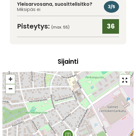
Yleisarvosana, suosittelisitko?
3/5
Miksipäs ei
Pisteytys:
36
(max. 55)
Sijainti
+
−