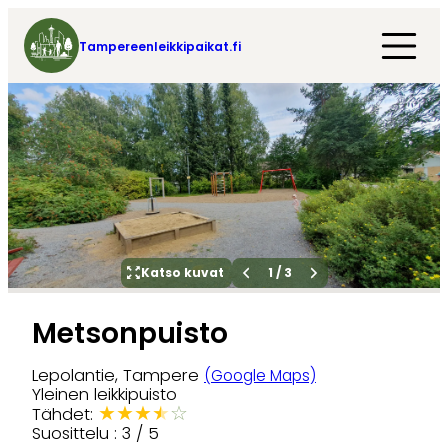
Tampereenleikkipaikat.fi
Katso kuvat
1
/
3
Metsonpuisto
Lepolantie, Tampere
(Google Maps)
Yleinen leikkipuisto
★
★
★
★
☆
Tähdet:
Suosittelu : 3 / 5