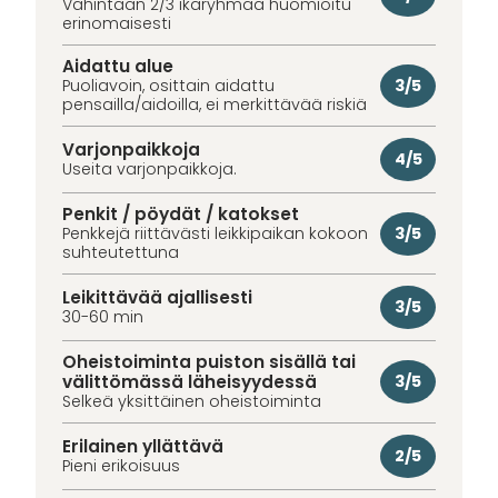
Vähintään 2/3 ikäryhmää huomioitu
erinomaisesti
Aidattu alue
3/5
Puoliavoin, osittain aidattu
pensailla/aidoilla, ei merkittävää riskiä
Varjonpaikkoja
4/5
Useita varjonpaikkoja.
Penkit / pöydät / katokset
3/5
Penkkejä riittävästi leikkipaikan kokoon
suhteutettuna
Leikittävää ajallisesti
3/5
30-60 min
Oheistoiminta puiston sisällä tai
välittömässä läheisyydessä
3/5
Selkeä yksittäinen oheistoiminta
Erilainen yllättävä
2/5
Pieni erikoisuus