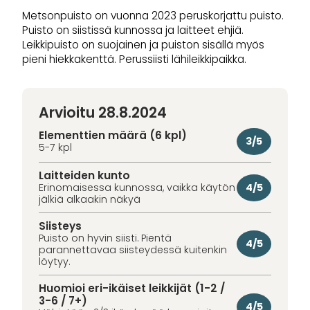
Metsonpuisto on vuonna 2023 peruskorjattu puisto.
Puisto on siistissä kunnossa ja laitteet ehjiä.
Leikkipuisto on suojainen ja puiston sisällä myös
pieni hiekkakenttä. Perussiisti lähileikkipaikka.
Arvioitu 28.8.2024
Elementtien määrä (6 kpl)
3/5
5-7 kpl
Laitteiden kunto
4/5
Erinomaisessa kunnossa, vaikka käytön
jälkiä alkaakin näkyä
Siisteys
Puisto on hyvin siisti. Pientä
4/5
parannettavaa siisteydessä kuitenkin
löytyy.
Huomioi eri-ikäiset leikkijät (1-2 /
3-6 / 7+)
4/5