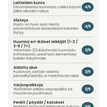
Laitteiden kunto
4/5
Erinomaisessa kunnossa, vaikka käytön
jälkiä alkaakin näkyä
Siisteys
Puisto on hyvin siisti. Pientä
4/5
parannettavaa siisteydessä kuitenkin
löytyy.
Huomioi eri-ikäiset leikkijät (1-2 /
3-6 / 7+)
3/5
Vähintään 2/3 ikäryhmää huomioitu
kohtalaisesti, useampia elementtejä
kullekin ikäryhmälle
Aidattu alue
3/5
Puoliavoin, osittain aidattu
pensailla/aidoilla, ei merkittävää riskiä
Varjonpaikkoja
3/5
Yksittäinen selkeä varjonpaikka tai
muutamia puolittaisia
Penkit / pöydät / katokset
3/5
Penkkejä riittävästi leikkipaikan kokoon