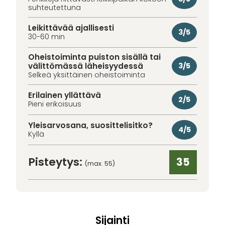
suhteutettuna
Leikittävää ajallisesti
3/5
30-60 min
Oheistoiminta puiston sisällä tai
välittömässä läheisyydessä
3/5
Selkeä yksittäinen oheistoiminta
Erilainen yllättävä
2/5
Pieni erikoisuus
Yleisarvosana, suosittelisitko?
4/5
Kyllä
Pisteytys:
35
(max. 55)
Sijainti