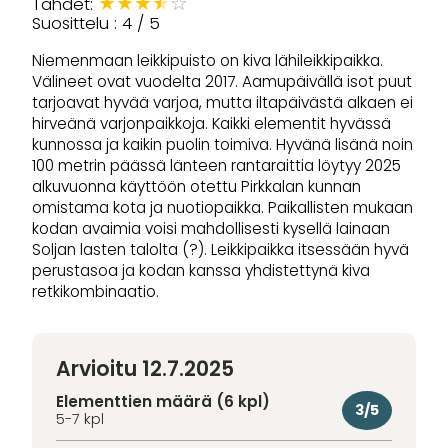
★
★
★
★
☆
Tähdet:
Suosittelu : 4 / 5
Niemenmaan leikkipuisto on kiva lähileikkipaikka.
Välineet ovat vuodelta 2017. Aamupäivällä isot puut
tarjoavat hyvää varjoa, mutta iltapäivästä alkaen ei
hirveänä varjonpaikkoja. Kaikki elementit hyvässä
kunnossa ja kaikin puolin toimiva. Hyvänä lisänä noin
100 metrin päässä länteen rantaraittia löytyy 2025
alkuvuonna käyttöön otettu Pirkkalan kunnan
omistama kota ja nuotiopaikka. Paikallisten mukaan
kodan avaimia voisi mahdollisesti kysellä lainaan
Soljan lasten talolta (?). Leikkipaikka itsessään hyvä
perustasoa ja kodan kanssa yhdistettynä kiva
retkikombinaatio.
Arvioitu 12.7.2025
Elementtien määrä (6 kpl)
3/5
5-7 kpl