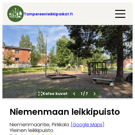
Tampereenleikkipaikat.fi
Katso kuvat
1
/
7
Niemenmaan leikkipuisto
Niemenmaantie, Pirkkala
(Google Maps)
Yleinen leikkipuisto