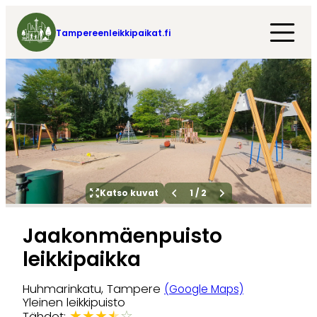
Tampereenleikkipaikat.fi
Katso kuvat
1
/
2
Jaakonmäenpuisto
leikkipaikka
Huhmarinkatu, Tampere
(Google Maps)
Yleinen leikkipuisto
★
★
★
★
☆
Tähdet: