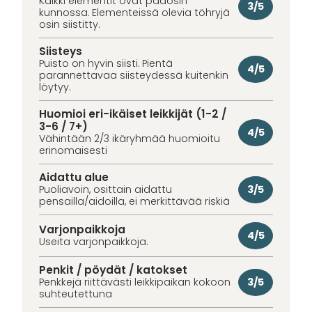
Kaikki elementit ovat pääosin
3/5
kunnossa. Elementeissä olevia töhryjä
osin siistitty.
Siisteys
Puisto on hyvin siisti. Pientä
4/5
parannettavaa siisteydessä kuitenkin
löytyy.
Huomioi eri-ikäiset leikkijät (1-2 /
3-6 / 7+)
4/5
Vähintään 2/3 ikäryhmää huomioitu
erinomaisesti
Aidattu alue
3/5
Puoliavoin, osittain aidattu
pensailla/aidoilla, ei merkittävää riskiä
Varjonpaikkoja
4/5
Useita varjonpaikkoja.
Penkit / pöydät / katokset
3/5
Penkkejä riittävästi leikkipaikan kokoon
suhteutettuna