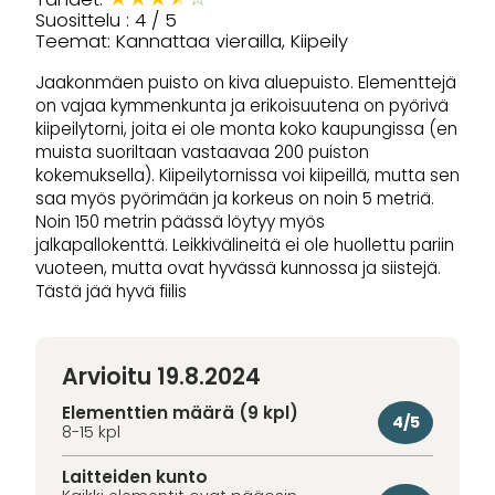
Suosittelu : 4 / 5
Teemat: Kannattaa vierailla, Kiipeily
Jaakonmäen puisto on kiva aluepuisto. Elementtejä
on vajaa kymmenkunta ja erikoisuutena on pyörivä
kiipeilytorni, joita ei ole monta koko kaupungissa (en
muista suoriltaan vastaavaa 200 puiston
kokemuksella). Kiipeilytornissa voi kiipeillä, mutta sen
saa myös pyörimään ja korkeus on noin 5 metriä.
Noin 150 metrin päässä löytyy myös
jalkapallokenttä. Leikkivälineitä ei ole huollettu pariin
vuoteen, mutta ovat hyvässä kunnossa ja siistejä.
Tästä jää hyvä fiilis
Arvioitu 19.8.2024
Elementtien määrä (9 kpl)
4/5
8-15 kpl
Laitteiden kunto