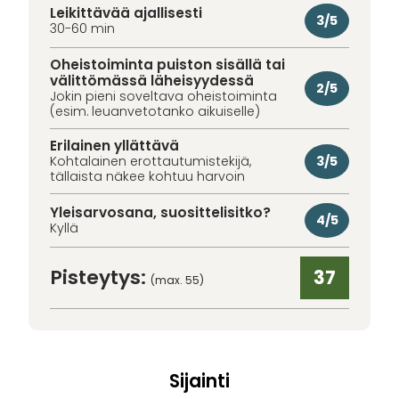
Leikittävää ajallisesti
3/5
30-60 min
Oheistoiminta puiston sisällä tai
välittömässä läheisyydessä
2/5
Jokin pieni soveltava oheistoiminta
(esim. leuanvetotanko aikuiselle)
Erilainen yllättävä
3/5
Kohtalainen erottautumistekijä,
tällaista näkee kohtuu harvoin
Yleisarvosana, suosittelisitko?
4/5
Kyllä
Pisteytys:
37
(max. 55)
Sijainti