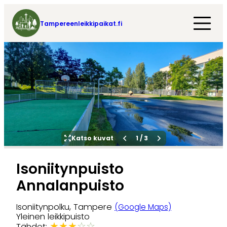
Tampereenleikkipaikat.fi
Katso kuvat
1
/
3
Isoniitynpuisto
Annalanpuisto
Isoniitynpolku, Tampere
(Google Maps)
Yleinen leikkipuisto
★
★
★
☆
☆
Tähdet: