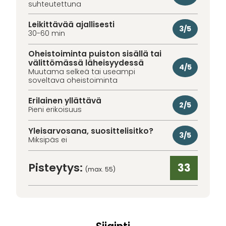
suhteutettuna
Leikittävää ajallisesti
3/5
30-60 min
Oheistoiminta puiston sisällä tai
välittömässä läheisyydessä
4/5
Muutama selkeä tai useampi
soveltava oheistoiminta
Erilainen yllättävä
2/5
Pieni erikoisuus
Yleisarvosana, suosittelisitko?
3/5
Miksipäs ei
Pisteytys:
33
(max. 55)