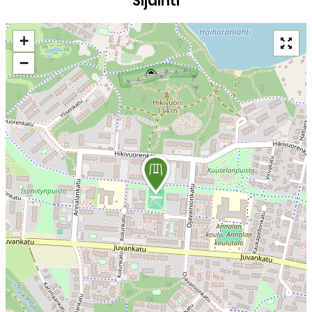
Sijainti
+
−