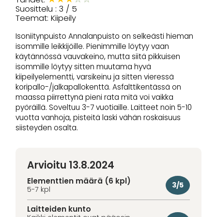
Suosittelu : 3 / 5
Teemat: Kiipeily
Isoniitynpuisto Annalanpuisto on selkeästi hieman
isommille leikkijöille. Pienimmille löytyy vaan
käytännössä vauvakeino, mutta siitä pikkuisen
isommille löytyy sitten muutama hyvä
kiipeilyelementti, varsikeinu ja sitten vieressä
koripallo-/jalkapallokenttä. Asfalttikentässä on
maassa piirrettynä pieni rata mitä voi vaikka
pyöräillä. Soveltuu 3-7 vuotiaille. Laitteet noin 5-10
vuotta vanhoja, pisteitä laski vähän roskaisuus
siisteyden osalta.
Arvioitu 13.8.2024
Elementtien määrä (6 kpl)
3/5
5-7 kpl
Laitteiden kunto