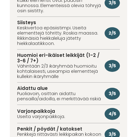
Kaikki elementit ovat pääosin
3/5
kunnossa. Elementeissä olevia töhryjä
osin siistitty.
Siisteys
Keskivertoa epäsiistimpi. Useita
2/5
elementtejä töhritty. Roskia maassa.
Rikkinäisiä hiekkaleluja jätetty
hiekkalaatikkoon.
Huomioi eri-ikäiset leikkijät (1-2 /
3-6 / 7+)
3/5
Vähintään 2/3 ikäryhmää huomioitu
kohtalaisesti, useampia elementtejä
kullekin ikäryhmälle
Aidattu alue
3/5
Puoliavoin, osittain aidattu
pensailla/aidoilla, ei merkittävää riskiä
Varjonpaikkoja
4/5
Useita varjonpaikkoja.
Penkit / pöydät / katokset
3/5
Penkkejä riittävästi leikkipaikan kokoon