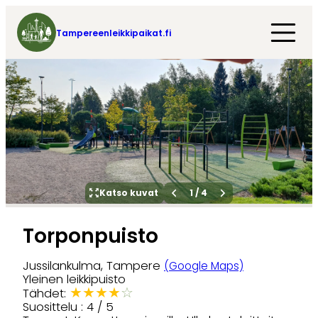
Tampereenleikkipaikat.fi
Katso kuvat
1
/
4
Torponpuisto
Jussilankulma, Tampere
(Google Maps)
Yleinen leikkipuisto
★
★
★
★
☆
Tähdet:
Suosittelu : 4 / 5