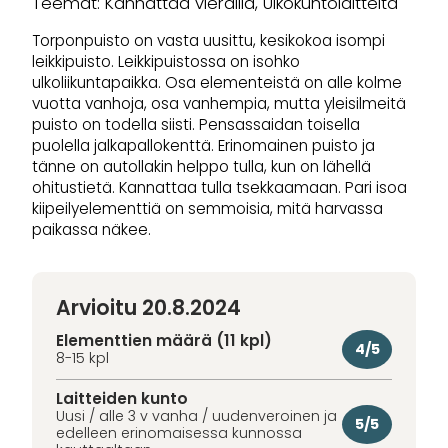
Teemat: Kannattaa vierailla, Ulkokuntolaitteita
Torponpuisto on vasta uusittu, kesikokoa isompi
leikkipuisto. Leikkipuistossa on isohko
ulkoliikuntapaikka. Osa elementeistä on alle kolme
vuotta vanhoja, osa vanhempia, mutta yleisilmeitä
puisto on todella siisti. Pensassaidan toisella
puolella jalkapallokenttä. Erinomainen puisto ja
tänne on autollakin helppo tulla, kun on lähellä
ohitustietä. Kannattaa tulla tsekkaamaan. Pari isoa
kiipeilyelementtiä on semmoisia, mitä harvassa
paikassa näkee.
Arvioitu 20.8.2024
Elementtien määrä (11 kpl)
4/5
8-15 kpl
Laitteiden kunto
Uusi / alle 3 v vanha / uudenveroinen ja
5/5
edelleen erinomaisessa kunnossa