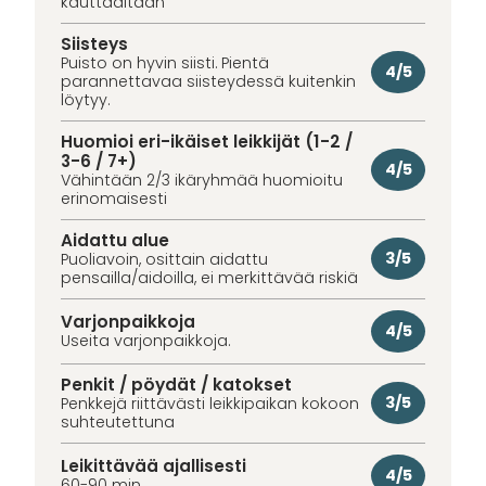
kauttaaltaan
Siisteys
Puisto on hyvin siisti. Pientä
4/5
parannettavaa siisteydessä kuitenkin
löytyy.
Huomioi eri-ikäiset leikkijät (1-2 /
3-6 / 7+)
4/5
Vähintään 2/3 ikäryhmää huomioitu
erinomaisesti
Aidattu alue
3/5
Puoliavoin, osittain aidattu
pensailla/aidoilla, ei merkittävää riskiä
Varjonpaikkoja
4/5
Useita varjonpaikkoja.
Penkit / pöydät / katokset
3/5
Penkkejä riittävästi leikkipaikan kokoon
suhteutettuna
Leikittävää ajallisesti
4/5
60-90 min