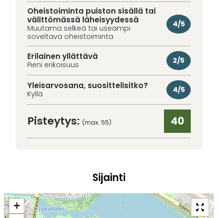
Oheistoiminta puiston sisällä tai
välittömässä läheisyydessä
4/5
Muutama selkeä tai useampi
soveltava oheistoiminta
Erilainen yllättävä
2/5
Pieni erikoisuus
Yleisarvosana, suosittelisitko?
4/5
Kyllä
Pisteytys:
40
(max. 55)
Sijainti
+