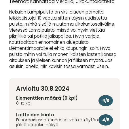
Teemat: Kannattaa vierailla, Ulkokuntolaitteita
Nekalan Lampipuisto on yksi alueen parhaita
leikkipuistoja. 10 vuotta sitten täysin uudistettu
puisto, minkä sisällä muutama ulkokuntosaliväline.
Vieressä Lampipuisto, missä voi hyvin viettää
piknikkiä tai potkia jalkapalloa. Hyvin varjoja.
Kauttaaltaan erinomainen aluepuisto.
Elementtimäärälle ei ehkä kaupungin isoin. Hyvä
puisto mihin voi tulla monen ikäisten lasten kanssa
aitauksen ja yleisen kunnon ja fiiliksen myötä. Jos
asuisin lähellä, niin kävisin tässä varmasti usein.
Arvioitu 30.8.2024
Elementtien määrä (9 kpl)
4/5
8-15 kpl
Laitteiden kunto
4/5
Erinomaisessa kunnossa, vaikka käytön
jälkiä alkaakin näkyä