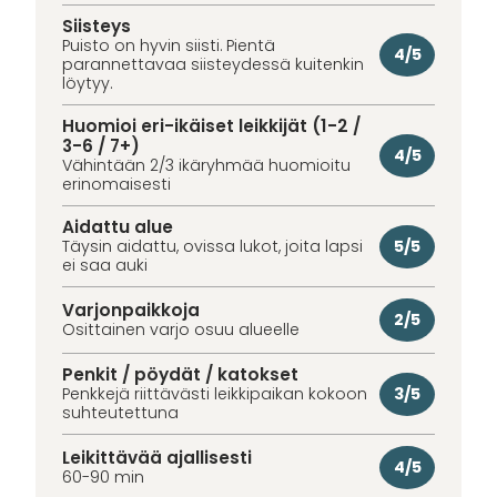
Siisteys
Puisto on hyvin siisti. Pientä
4/5
parannettavaa siisteydessä kuitenkin
löytyy.
Huomioi eri-ikäiset leikkijät (1-2 /
3-6 / 7+)
4/5
Vähintään 2/3 ikäryhmää huomioitu
erinomaisesti
Aidattu alue
5/5
Täysin aidattu, ovissa lukot, joita lapsi
ei saa auki
Varjonpaikkoja
2/5
Osittainen varjo osuu alueelle
Penkit / pöydät / katokset
3/5
Penkkejä riittävästi leikkipaikan kokoon
suhteutettuna
Leikittävää ajallisesti
4/5
60-90 min