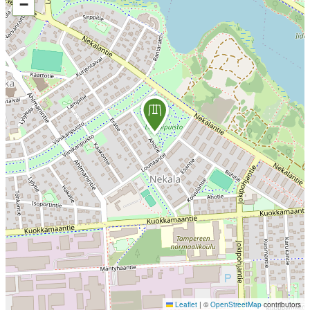
−
Leaflet
|
©
OpenStreetMap
contributors