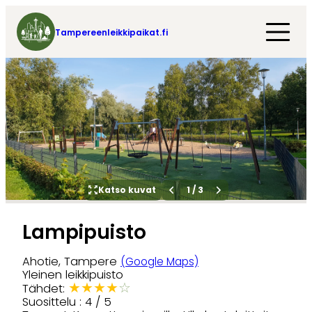
Tampereenleikkipaikat.fi
Katso kuvat
1
/
3
Lampipuisto
Ahotie, Tampere
(Google Maps)
Yleinen leikkipuisto
★
★
★
★
☆
Tähdet:
Suosittelu : 4 / 5