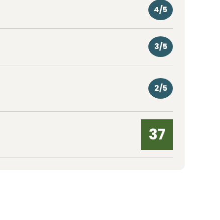
4/5
3/5
2/5
37