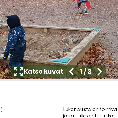
Katso kuvat
1
/
3
Lukonpuisto on toimiva 
)
jalkapallokenttä, ulko