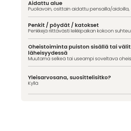
Aidattu alue
Puoliavoin, osittain aidattu pensailla/aidoilla,
Penkit / pöydät / katokset
Penkkejä riittävästi leikkipaikan kokoon suhte
Oheistoiminta puiston sisällä tai väl
läheisyydessä
Muutama selkeä tai useampi soveltava oheis
Yleisarvosana, suosittelisitko?
Kyllä