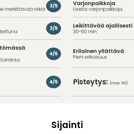
Varjonpaikkoja
3/5
 ei merkittävää riskiä
Useita varjonpaikkoja.
Leikittävää ajallisesti
3/5
utettuna
30-60 min
ittömässä
Erilainen yllättävä
4/5
Pieni erikoisuus
toiminta
Pisteytys:
4/5
(max. 55)
Sijainti