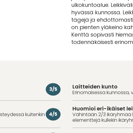
ulkokuntoalue. Leikkiväl
hyvässä kunnossa. Leikkip
tägejä ja ehdottomasti 
on pienten yläkeino kah
Kenttä sopivasti hiema
todennäköisesti erinom
Laitteiden kunto
3/5
Erinomaisessa kunnossa, v
Huomioi eri-ikäiset lei
4/5
iisteydessä kuitenkin
Vähintään 2/3 ikäryhmää 
elementtejä kullekin ikäry