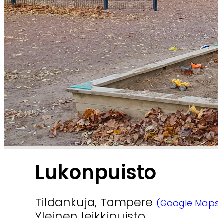
Lukonpuisto
Tildankuja, Tampere
(Google Maps
Yleinen leikkipuisto