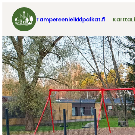
Tampereenleikkipaikat.fi
Kartta
L