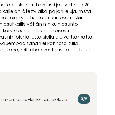
eitä ei ole ihan hirveästi ja ovat noin 20
ikalle on jätetty aika paljon leluja, mistä
nnattaisi kyllä heittää suuri osa roskiin.
en asukkaille vähän niin kuin asunto-
n korvikkeena. Todennäköisesti
t niin pieniä, ettei siellä ole välttämättä
a. Kauempaa tähän ei kannata tulla.
ousi kana, mitä ihan vastaavaa ole tullut
3/5
osin kunnossa. Elementeissä olevia