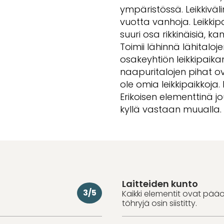
ympäristössä. Leikkivälin
vuotta vanhoja. Leikkipa
suuri osa rikkinäisiä, ka
Toimii lähinnä lähitaloj
osakeyhtiön leikkipaika
naapuritalojen pihat ova
ole omia leikkipaikkoj
Erikoisen elementtinä j
kyllä vastaan muualla.
Laitteiden kunto
3/5
Kaikki elementit ovat pää
töhryjä osin siistitty.