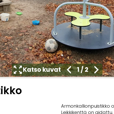
Katso kuvat
1
/
2
ikko
Armonkallionpuistikko on
Leikkikenttä on aidattu,