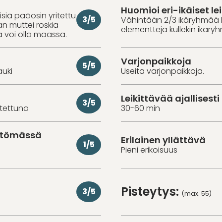
Huomioi eri-ikäiset lei
misiä pääosin yritettu
3/5
Vähintään 2/3 ikäryhmää 
aan muttei roskia
elementtejä kullekin ikäry
a voi olla maassa.
Varjonpaikkoja
5/5
auki
Useita varjonpaikkoja.
Leikittävää ajallisesti
3/5
utettuna
30-60 min
ittömässä
Erilainen yllättävä
1/5
Pieni erikoisuus
Pisteytys:
3/5
(max. 55)