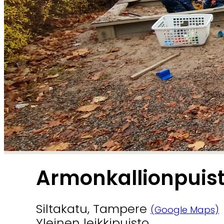
Armonkallionpuist
Siltakatu, Tampere
(Google Maps)
Yleinen leikkipuisto