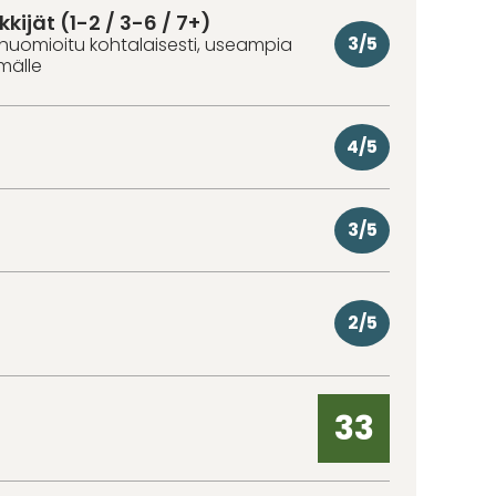
kkijät (1-2 / 3-6 / 7+)
3/5
huomioitu kohtalaisesti, useampia
hmälle
4/5
3/5
2/5
33