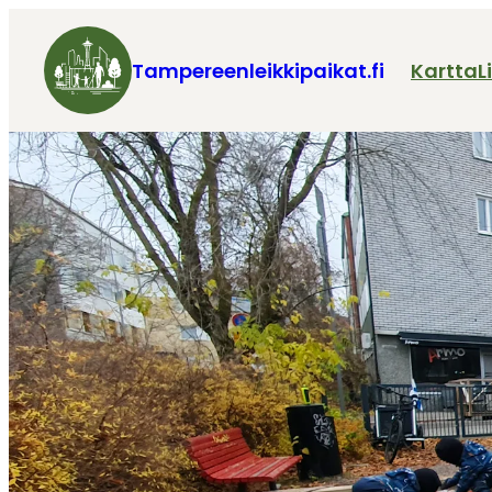
Tampereenleikkipaikat.fi
Kartta
L