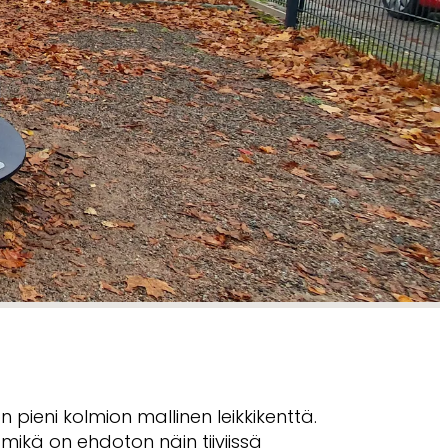
 pieni kolmion mallinen leikkikenttä.
 mikä on ehdoton näin tiiviissä