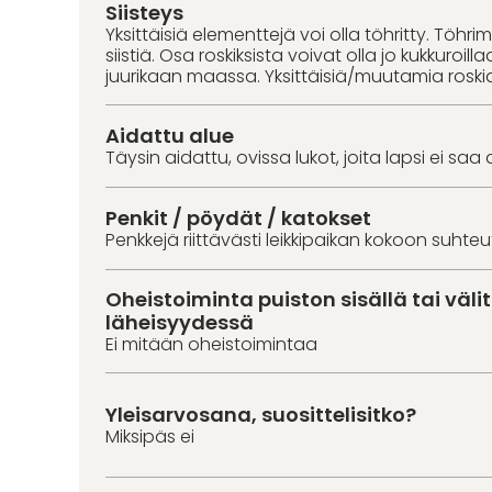
Siisteys
Yksittäisiä elementtejä voi olla töhritty. Töhri
siistiä. Osa roskiksista voivat olla jo kukkuroill
juurikaan maassa. Yksittäisiä/muutamia roski
Aidattu alue
Täysin aidattu, ovissa lukot, joita lapsi ei saa 
Penkit / pöydät / katokset
Penkkejä riittävästi leikkipaikan kokoon suhte
Oheistoiminta puiston sisällä tai väl
läheisyydessä
Ei mitään oheistoimintaa
Yleisarvosana, suosittelisitko?
Miksipäs ei